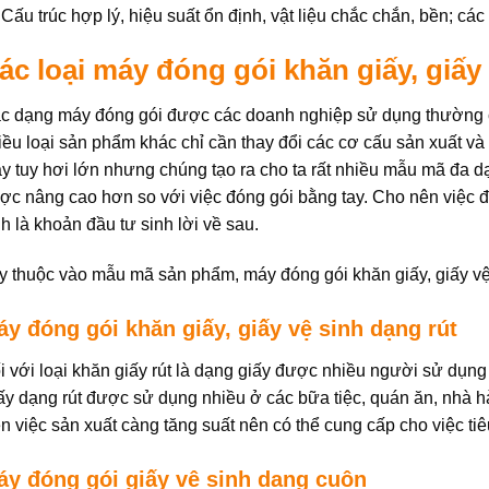
Cấu trúc hợp lý, hiệu suất ổn định, vật liệu chắc chắn, bền; cá
ác loại máy đóng gói khăn giấy, giấy
c dạng máy đóng gói được các doanh nghiệp sử dụng thường có
iều loại sản phẩm khác chỉ cần thay đổi các cơ cấu sản xuất và 
y tuy hơi lớn nhưng chúng tạo ra cho ta rất nhiều mẫu mã đa 
ợc nâng cao hơn so với việc đóng gói bằng tay. Cho nên việc đ
nh là khoản đầu tư sinh lời về sau.
y thuộc vào mẫu mã sản phẩm, máy đóng gói khăn giấy, giấy vệ 
y đóng gói khăn giấy, giấy vệ sinh dạng rút
i với loại khăn giấy rút là dạng giấy được nhiều người sử dụng 
ấy dạng rút được sử dụng nhiều ở các bữa tiệc, quán ăn, nhà hà
n việc sản xuất càng tăng suất nên có thể cung cấp cho việc tiê
áy đóng gói giấy vệ sinh dạng cuộn