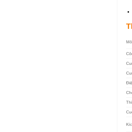
T
Mô
Cô
Cu
Cu
Đi
Ch
Th
Cu
Kíc