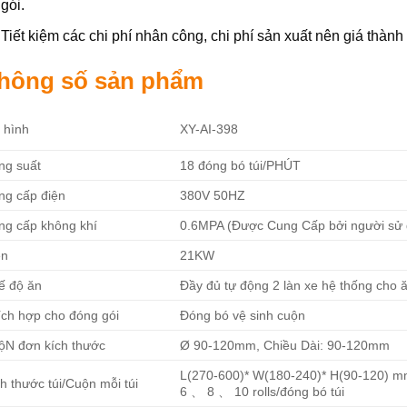
gói.
Tiết kiệm các chi phí nhân công, chi phí sản xuất nên giá thành
hông số sản phẩm
XY-AI-398
 hình
ng suất
18 đóng bó túi/PHÚT
ng cấp điện
380V 50HZ
ng cấp không khí
0.6MPA (Được Cung Cấp bởi người sử
ện
21KW
ế độ ăn
Đầy đủ tự động 2 làn xe hệ thống cho 
ích hợp cho đóng gói
Đóng bó vệ sinh cuộn
ộN đơn kích thước
Ø 90-120mm, Chiều Dài: 90-120mm
L(270-600)* W(180-240)* H(90-120) 
h thước túi/Cuộn mỗi túi
6 、 8 、 10 rolls/đóng bó túi