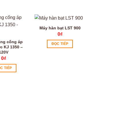
Máy hàn bạt LST 900
0
₫
ông cống áp
ĐỌC TIẾP
c KJ 1350 –
120V
0
₫
C TIẾP
Máy bóc vỏ dây 
công nghiệp F
0
₫
ĐỌC TIẾP