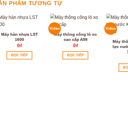
ẢN PHẨM TƯƠNG TỰ
Video
Video
Máy hàn nhựa LST
Máy thông cống lò xo
1600
cao cấp A99
Máy th
0
₫
0
₫
lực nướ
ĐỌC TIẾP
ĐỌC TIẾP
ĐỌ