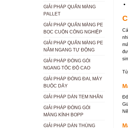
GIẢI PHÁP QUẤN MÀNG
PALLET
C
GIẢI PHÁP QUẤN MÀNG PE
Cá
BỌC CUỘN CÔNG NGHIỆP
nh
GIẢI PHÁP QUẤN MÀNG PE
má
NẰM NGANG TỰ ĐỘNG
đư
si
GIẢI PHÁP ĐÓNG GÓI
NGANG TỐC ĐỘ CAO
Tù
GIẢI PHÁP ĐÓNG ĐAI, MÁY
Má
BUỘC DÂY
GIẢI PHÁP DÁN TEM NHÃN
Đố
Gi
GIẢI PHÁP ĐÓNG GÓI
Nê
MÀNG KÍNH BOPP
M
GIẢI PHÁP DÁN THÙNG