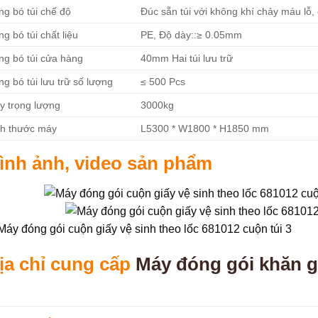
g bó túi chế độ
Đúc sẵn túi với không khí chảy máu lỗ,
g bó túi chất liệu
PE, Độ dày::≥ 0.05mm
ng bó túi cửa hàng
40mm Hai túi lưu trữ
g bó túi lưu trữ số lượng
≤ 500 Pcs
y trọng lượng
3000kg
ch thước máy
L5300 * W1800 * H1850 mm
ình ảnh, video sản phẩm
ịa chỉ cung cấp
Máy đóng gói khăn g