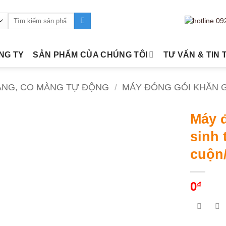
Tìm
kiếm:
ÔNG TY
SẢN PHẨM CỦA CHÚNG TÔI
TƯ VẤN & TIN 
ÀNG, CO MÀNG TỰ ĐỘNG
/
MÁY ĐÓNG GÓI KHĂN GI
Máy đ
sinh 
cuộn/
0
₫