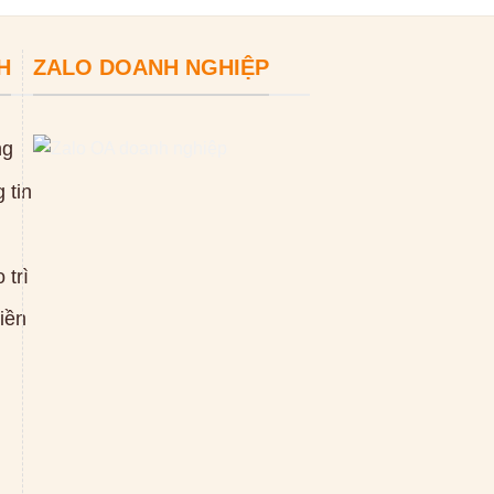
H
ZALO DOANH NGHIỆP
ng
 tin
 trì
tiền