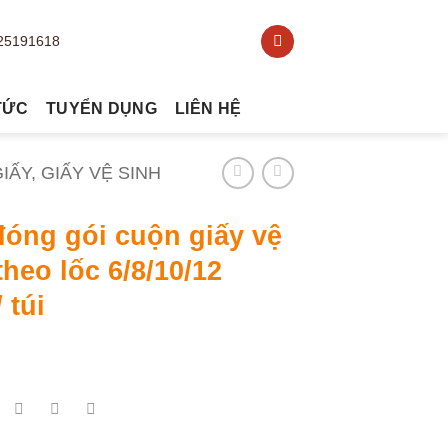
TỨC
TUYỂN DỤNG
LIÊN HỆ
ẤY, GIẤY VỆ SINH
óng gói cuộn giấy vệ
theo lốc 6/8/10/12
 túi