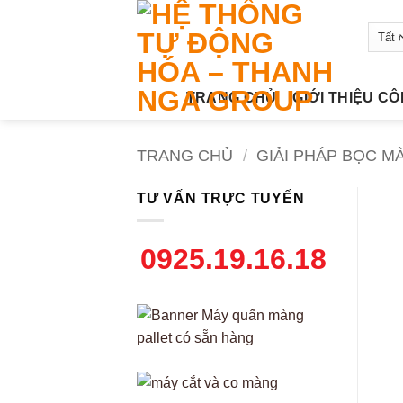
Bỏ
qua
nội
dung
TRANG CHỦ
GIỚI THIỆU C
TRANG CHỦ
/
GIẢI PHÁP BỌC M
TƯ VẤN TRỰC TUYẾN
0925.19.16.18