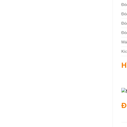
Đón
Đón
Đó
Đón
Má
Kí
H
Đ