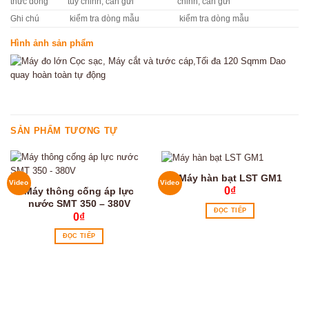
thức dòng
tùy chỉnh, cần gửi
chỉnh, cần gửi
Ghi chú
kiểm tra dòng mẫu
kiểm tra dòng mẫu
Hình ảnh sản phẩm
SẢN PHẨM TƯƠNG TỰ
Máy hàn bạt LST GM1
Video
Video
0
₫
Máy thông cống áp lực
nước SMT 350 – 380V
ĐỌC TIẾP
0
₫
ĐỌC TIẾP