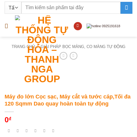
Bỏ
Tìm
qua
kiếm:
nội
dung
TRANG CHỦ
/
GIẢI PHÁP BỌC MÀNG, CO MÀNG TỰ ĐỘNG
Máy đo lớn Cọc sạc, Máy cắt và tước cáp,Tối đa
120 Sqmm Dao quay hoàn toàn tự động
0
₫