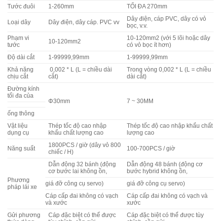
Tước đuôi
1-260mm
TỐI ĐA 270mm
Dây điện, cáp PVC, dây có vỏ
Loại dây
Dây điện, dây cáp. PVC vv
bọc, v.v.
Phạm vi
10-120mm2 (với 5 lõi hoặc dây
10-120mm2
tước
có vỏ bọc ít hơn)
Độ dài cắt
1-99999,99mm
1-99999,99mm
Khả năng
0,002 * L (L = chiều dài
Trong vòng 0,002 * L (L = chiều
chịu cắt
cắt)
dài cắt)
Đường kính
tối đa của
Φ30mm
7 ~ 30MM
ống thông
Vật liệu
Thép tốc độ cao nhập
Thép tốc độ cao nhập khẩu chất
dụng cụ
khẩu chất lượng cao
lượng cao
1800PCS / giờ (dây vỏ 800
Năng suất
100-700PCS / giờ
chiếc / H)
Dẫn động 32 bánh (động
Dẫn động 48 bánh (động cơ
cơ bước lai không ồn,
bước hybrid không ồn,
Phương
giá đỡ công cụ servo)
giá đỡ công cụ servo)
pháp lái xe
Cáp cấp đai không có vạch
Cáp cấp đai không có vạch và
và xước
xước
Gửi phương
Cáp đặc biệt có thể được
Cáp đặc biệt có thể được tùy