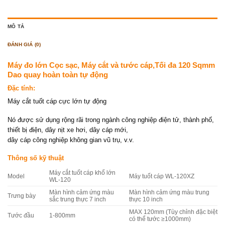
MÔ TẢ
ĐÁNH GIÁ (0)
Máy đo lớn Cọc sạc, Máy cắt và tước cáp,Tối đa 120 Sqmm
Dao quay hoàn toàn tự động
Đặc tính:
Máy cắt tuốt cáp cực lớn tự động
Nó được sử dụng rộng rãi trong ngành công nghiệp điện tử, thành phố,
thiết bị điện, dây nịt xe hơi, dây cáp mới,
dây cáp công nghiệp không gian vũ trụ, v.v.
Thông số kỹ thuật
Máy cắt tuốt cáp khổ lớn
Model
Máy tuốt cáp WL-120XZ
WL-120
Màn hình cảm ứng màu
Màn hình cảm ứng màu trung
Trưng bày
sắc trung thực 7 inch
thực 10 inch
MAX 120mm (Tùy chỉnh đặc biệt
Tước đầu
1-800mm
có thể tước ≥1000mm)