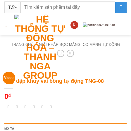
Bỏ
Tìm
qua
kiếm:
nội
dung
TRANG CHỦ
/
GIẢI PHÁP BỌC MÀNG, CO MÀNG TỰ ĐỘNG
Video
Máy dập khuy vải bông tự động TNG-08
0
₫
MÔ TẢ