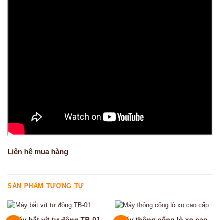
Liên hệ mua hàng
SẢN PHẨM TƯƠNG TỰ
Máy bắt vít tự động TB-01
Máy thông cống lò xo cao