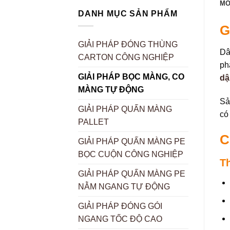
MÔ
DANH MỤC SẢN PHẨM
G
GIẢI PHÁP ĐÓNG THÙNG
Dâ
CARTON CÔNG NGHIỆP
ph
GIẢI PHÁP BỌC MÀNG, CO
dậ
MÀNG TỰ ĐỘNG
Sả
GIẢI PHÁP QUẤN MÀNG
có
PALLET
C
GIẢI PHÁP QUẤN MÀNG PE
BỌC CUỘN CÔNG NGHIỆP
T
GIẢI PHÁP QUẤN MÀNG PE
NẰM NGANG TỰ ĐỘNG
GIẢI PHÁP ĐÓNG GÓI
NGANG TỐC ĐỘ CAO