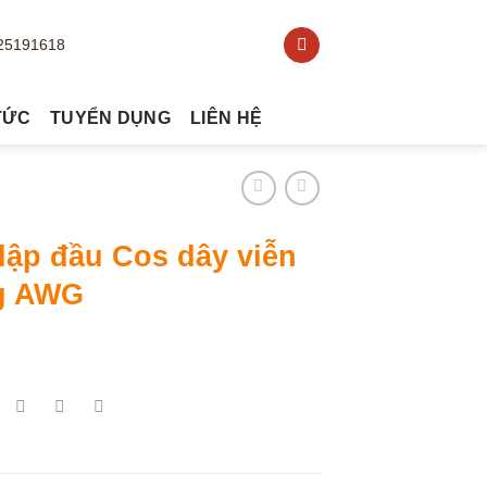
TỨC
TUYỂN DỤNG
LIÊN HỆ
dập đầu Cos dây viễn
g AWG