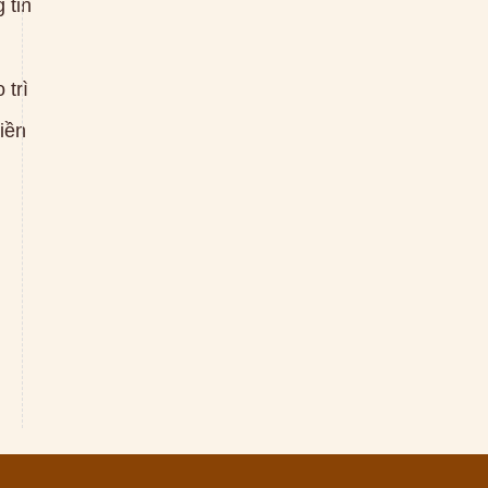
 tin
 trì
tiền