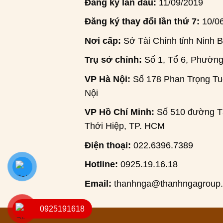
Đăng ký lần đầu:
11/09/2019
Đăng ký thay đổi lần thứ 7:
10/0
Nơi cấp:
Sở Tài Chính tỉnh Ninh B
Trụ sở chính:
Số 1, Tổ 6, Phường
VP Hà Nội:
Số 178 Phan Trọng Tuệ
Nội
VP Hồ Chí Minh:
Số 510 đường Tâ
Thới Hiệp, TP. HCM
Điện thoại:
022.6396.7389
Hotline:
0925.19.16.18
Email:
thanhnga@thanhngagroup
0925191618