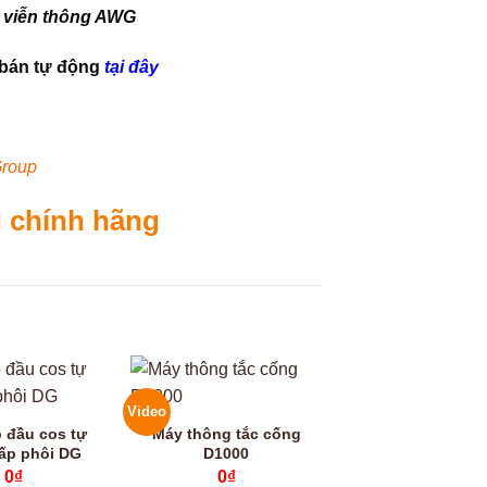
 viễn thông AWG
 bán tự động
tại đây
roup
g
chính hãng
Video
 đầu cos tự
Máy thông tắc cống
ấp phôi DG
D1000
0
₫
0
₫