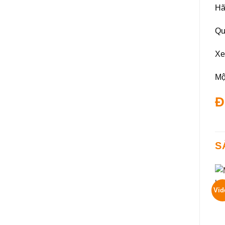
Hã
Qu
Xe
Mộ
Đ
S
Vid