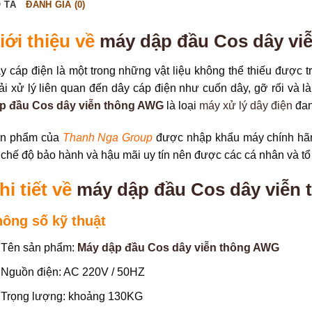
 TẢ
ĐÁNH GIÁ (0)
iới thiệu về
máy dập đầu Cos dây vi
y cáp điện là một trong những vật liệu không thể thiếu được tr
ải xử lý liên quan đến dây cáp điện như cuốn dây, gỡ rối và 
p đầu Cos dây viễn thông AWG
là loại
máy xử lý dây điện
đan
n phẩm của
Thanh Nga Group
được nhập khẩu máy chính hãng
 chế độ bảo hành và hậu mãi uy tín nên được các cá nhân và tổ
hi tiết về
máy dập đầu Cos dây viễn
hông số kỹ thuật
Tên sản phẩm:
Máy dập đầu Cos dây viễn thông AWG
Nguồn điện: AC 220V / 50HZ
Trọng lượng: khoảng 130KG