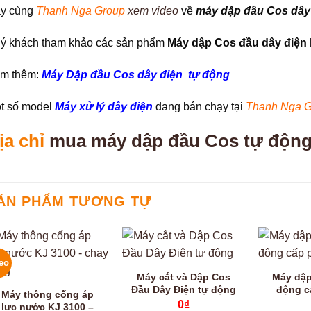
y cùng
Thanh Nga Group
xem video
về
máy dập đầu Cos dây
ý khách tham khảo các sản phẩm
Máy
dập Cos đầu dây điện
m thêm:
Máy Dập đầu Cos dây điện tự động
t số model
Máy xử lý dây điện
đang bán chạy tại
Thanh Nga G
ịa chỉ
mua máy dập đầu Cos tự độn
ẢN PHẨM TƯƠNG TỰ
eo
Máy cắt và Dập Cos
Máy dập
Đầu Dây Điện tự động
động c
Máy thông cống áp
0
₫
lực nước KJ 3100 –