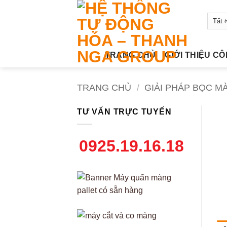
Bỏ
qua
nội
dung
TRANG CHỦ
GIỚI THIỆU C
TRANG CHỦ
/
GIẢI PHÁP BỌC M
TƯ VẤN TRỰC TUYẾN
0925.19.16.18