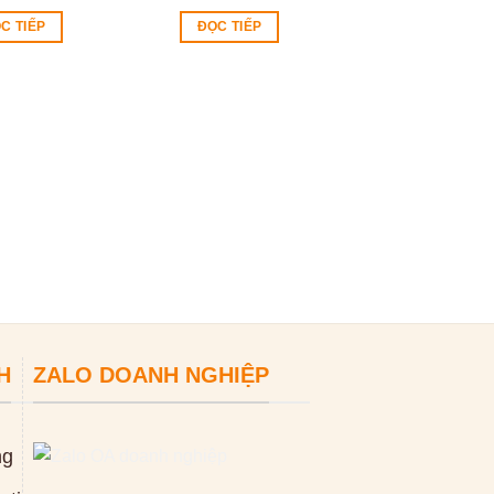
C TIẾP
ĐỌC TIẾP
Phụ kiện dây lò
máy thông cống
16 (cuộn 12m
0
₫
ĐỌC TIẾP
H
ZALO DOANH NGHIỆP
ng