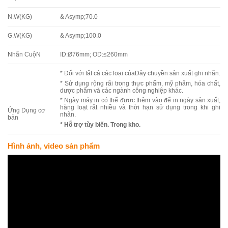
N.W(KG)
& Asymp;70.0
G.W(KG)
& Asymp;100.0
Nhãn CuộN
ID:Ø76mm; OD:≤260mm
* Đối với tất cả các loại củaDây chuyền sản xuất ghi nhãn.
* Sử dụng rộng rãi trong thực phẩm, mỹ phẩm, hóa chất,
dược phẩm và các ngành công nghiệp khác.
* Ngày máy in có thể được thêm vào để in ngày sản xuất,
hàng loạt rất nhiều và thời hạn sử dụng trong khi ghi
Ứng Dụng cơ
nhãn.
bản
* Hỗ trợ tùy biến. Trong kho.
Hình ảnh, video sản phẩm