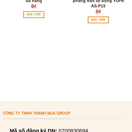
đa năng
phẳng bán tự động YUPA
AS-P15
0
₫
0
₫
ĐỌC TIẾP
ĐỌC TIẾP
CÔNG TY TNHH THANH NGA GROUP
Mã số đăng ký DN:
0700830694