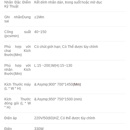
Nhãn Đặc Điểm
Kết dính nhãn dán, trong suốt hoặc mờ đục
Kỹ Thuật
Ghi nhãnDung
±1Mm
sai
Công suất
40~150
(pcs/min)
Phù hợp với
Có chút giới hạn; Có Thể được tùy chỉnh
chai Kích
thước(Mm)
Phù hợp với
L:15 ~200;W(H):15~130
nhãn Kích
thước(Mm)
Kích Thước máy
& Asymp;900* 700*1450
(Mm)
(L * W * H)
Kích Thước
& Asymp;950* 750*1500 (mm)
đóng gói (L * W
* H)
Điện áp
220V/50(60)HZ; Có thể được tùy chỉnh
Điện
330W