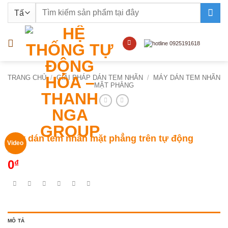
Bỏ
Tìm
qua
kiếm:
nội
dung
TRANG CHỦ
/
GIẢI PHÁP DÁN TEM NHÃN
/
MÁY DÁN TEM NHÃN
MẶT PHẲNG
Máy dán tem nhãn mặt phẳng trên tự động
Video
0
₫
MÔ TẢ