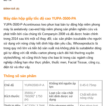
MÔ TẢ
ĐÁNH GIÁ (0)
Máy dán hộp giấy tốc độ cao YUPA-3500-PA
YUPA-3500-P-Acontinuous keo phun loại bán tự động hộp niêm phong
máy là arelatively cao-end hộp niêm phong sản phẩm nghiên cứu và
phát triển bởi của chúng tôi Companyin 2008 và đã được hoàn chỉnh
trong 2014 sau khi một số thay đổi; các sản phẩm issuitable cho người
sử dụng với nóng chảy kết dính hộp dán yêu cầu, Whoseproducts là
trong quy mô lớn và tiến bộ sản xuất mà không phải là suitablefor đóng
gói tự động với rất nhiều carton phong cách đòi hỏi thường xuyên
styleshifting; nó cũng thích hợp cho bao bì trong các ngành công
nghiệp chẳng hạn như thực phẩm, thuốc men, Facial Tissue, công cụ,
điện tử và như vậy.
Thông số sản phẩm
Không khí nguồn áp
Chế độ
YUPA3500-P-A
0.45-0.75mp
lực
3560(L)*
Loạt các của chất
Chất kết dính
Kích thước
760(W)* 1750
kết dính được sử
nóng chảy
(H)
dụng
Thiết bị điện
AC220V, 3.7kW
Dán phương pháp
Keo phun loại