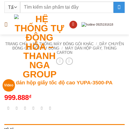
Bỏ
Tìm
qua
kiếm:
nội
dung
TRANG CHỦ
/
HỆ THỐNG MÁY ĐÓNG GÓI KHÁC
/
DÂY CHUYỀN
ĐÓNG GÓI HỘP TỰ ĐỘNG
/
MÁY DÁN HỘP GIẤY, THÙNG
CARTON
Máy dán hộp giấy tốc độ cao YUPA-3500-PA
Video
999.888
₫