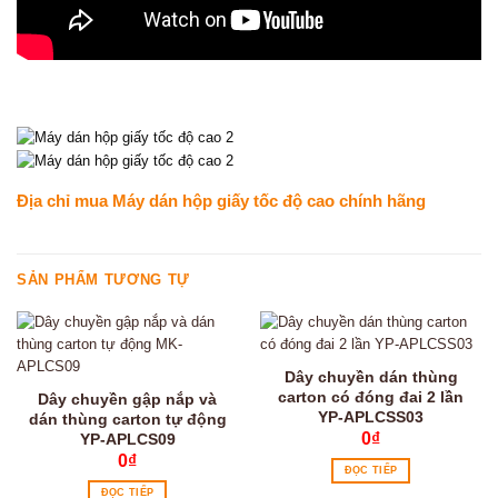
Địa chỉ mua
Máy dán hộp giấy tốc độ cao chính hãng
SẢN PHẨM TƯƠNG TỰ
Dây chuyền dán thùng
carton có đóng đai 2 lần
Dây chuyền gập nắp và
YP-APLCSS03
dán thùng carton tự động
0
₫
YP-APLCS09
0
₫
ĐỌC TIẾP
ĐỌC TIẾP