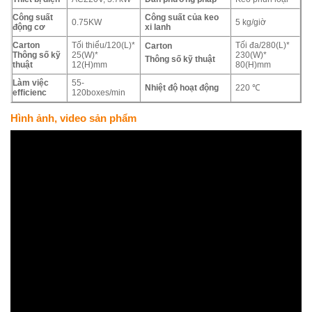
Công suất
Công suất của keo
0.75KW
5 kg/giờ
động cơ
xi lanh
Carton
Tối thiểu/120(L)*
Tối đa/280(L)*
Carton
Thông số kỹ
25(W)*
230(W)*
Thông số kỹ thuật
thuật
12(H)mm
80(H)mm
Làm việc
55-
Nhiệt độ hoạt động
220 ℃
efficienc
120boxes/min
Hình ảnh, video sản phẩm