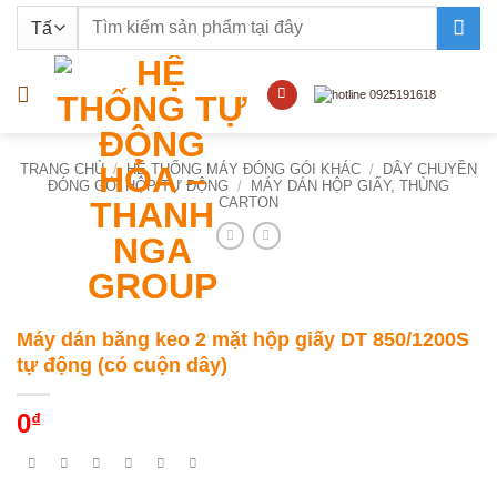
Bỏ
Tìm
qua
kiếm:
nội
dung
TRANG CHỦ
/
HỆ THỐNG MÁY ĐÓNG GÓI KHÁC
/
DÂY CHUYỀN
ĐÓNG GÓI HỘP TỰ ĐỘNG
/
MÁY DÁN HỘP GIẤY, THÙNG
CARTON
Máy dán băng keo 2 mặt hộp giấy DT 850/1200S
tự động (có cuộn dây)
0
₫