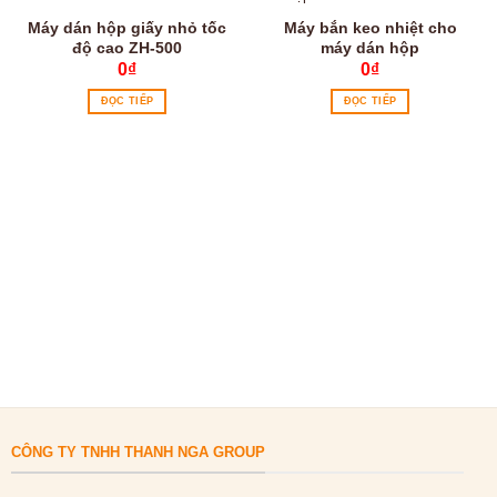
Máy dán hộp giấy nhỏ tốc
Máy bắn keo nhiệt cho
độ cao ZH-500
máy dán hộp
0
₫
0
₫
ĐỌC TIẾP
ĐỌC TIẾP
CÔNG TY TNHH THANH NGA GROUP