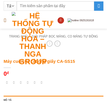
Bỏ
Tìm
qua
kiếm:
nội
dung
TRANG CHỦ
/
GIẢI PHÁP BỌC MÀNG, CO MÀNG TỰ ĐỘNG
Máy cuộn và cắt ống giấy CA-SS15
0
₫
MÔ TẢ