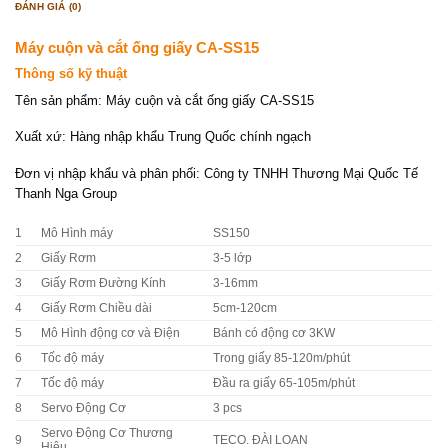
ĐÁNH GIÁ (0)
Máy cuộn và cắt ống giấy CA-SS15
Thông số kỹ thuật
Tên sản phẩm: Máy cuộn và cắt ống giấy CA-SS15
Xuất xứ: Hàng nhập khẩu Trung Quốc chính ngạch
Đơn vị nhập khẩu và phân phối: Công ty TNHH Thương Mại Quốc Tế
Thanh Nga Group
1
Mô Hình máy
SS150
2
Giấy Rơm
3-5 lớp
3
Giấy Rơm Đường Kính
3-16mm
4
Giấy Rơm Chiều dài
5cm-120cm
5
Mô Hình động cơ và Điện
Bánh có động cơ 3KW
6
Tốc độ máy
Trong giấy 85-120m/phút
7
Tốc độ máy
Đầu ra giấy 65-105m/phút
8
Servo Động Cơ
3 pcs
Servo Động Cơ Thương
9
TECO. ĐÀI LOAN
Hiệu