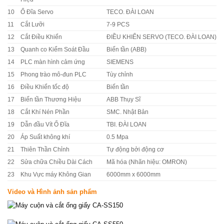
10
Ổ Đĩa Servo
TECO. ĐÀI LOAN
11
Cắt Lưỡi
7-9 PCS
12
Cắt Điều Khiển
ĐIỀU KHIỂN SERVO (TECO. ĐÀI LOAN)
13
Quanh co Kiểm Soát Đầu
Biến tần (ABB)
14
PLC màn hình cảm ứng
SIEMENS
15
Phong trào mô-đun PLC
Tùy chỉnh
16
Điều Khiển tốc độ
Biến tần
17
Biến tần Thương Hiệu
ABB Thụy Sĩ
18
Cắt Khí Nén Phần
SMC. Nhật Bản
19
Dẫn đầu Vít Ổ Đĩa
TBI. ĐÀI LOAN
20
Áp Suất không khí
0.5 Mpa
21
Thiên Thần Chỉnh
Tự động bởi động cơ
22
Sửa chữa Chiều Dài Cách
Mã hóa (Nhãn hiệu: OMRON)
23
Khu Vực máy Không Gian
6000mm x 6000mm
Video và Hình ảnh sản phẩm