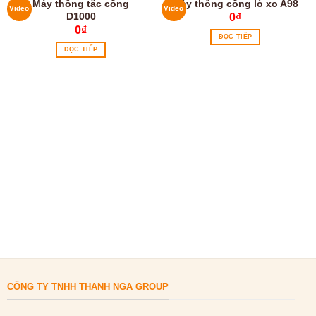
Máy thông tắc cống
Máy thông cống lò xo A98
Video
Video
D1000
0
₫
0
₫
ĐỌC TIẾP
ĐỌC TIẾP
CÔNG TY TNHH THANH NGA GROUP