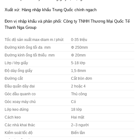
Xuất xứ: Hàng nhập khẩu Trung Quốc chính ngạch
Đơn vị nhập khẩu và phân phối: Công ty TNHH Thương Mại Quốc Tế
Thanh Nga Group
Tốc độ sản xuất max-diam m / phút
0-35 triệu
Đường kính ống tối đa mm
Φ 250mm
Đường kính ống tối thiểu mm
Φ 20mm
Lớp / lớp giấy
5-18 lớp
Độ dày ống giấy
1,5-8mm
Đường cắt
Cắt tròn đơn
Đầu quấn dây đai
2 hoặc 4
Góc đầu quanh co
Thủ công
Góc xoay máy chủ
Có
Lớp keo đứng
18 lớp
Cách keo
Hai mặt
Các nhà khai thác
2–3 người
Kiểm soát tốc độ
Biến tần