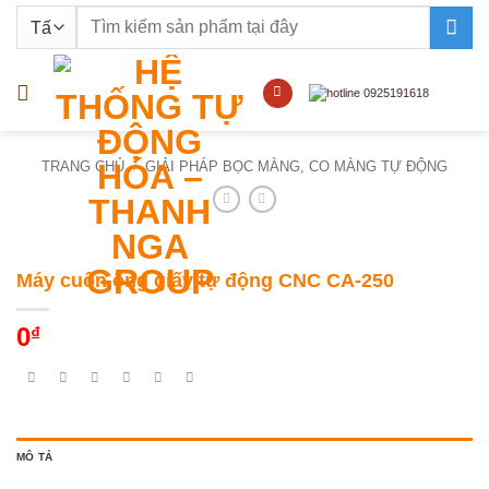
Bỏ
Tìm
qua
kiếm:
nội
dung
TRANG CHỦ
/
GIẢI PHÁP BỌC MÀNG, CO MÀNG TỰ ĐỘNG
Máy cuốn ống giấy tự động CNC CA-250
0
₫
MÔ TẢ