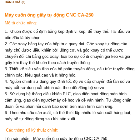
ĐÁNH GIÁ (0)
Máy cuốn ống giấy tự động CNC CA-250
Mô tả chức năng:
1. Khuôn được cố định bằng kẹp định vị kép, dễ thay thế. Hai đầu và
bốn đầu là tùy chọn
2. Góc xoay bằng tay của hộp trục quay đai. Góc xoay tự động của
máy chủ được điều khiển bởi động cơ, và góc xoay có thể được
chuyển đổi chỉ bằng góc xoay, loại bỏ sự cố di chuyển giá keo và giá
giấy khi thay thế khuôn theo cách truyền thống.
3. Thiết kế siêu yên tĩnh của bộ phận truyền động, cấu trúc truyền động
chính xác, hiệu quả cao và ít hỏng hóc.
4. Nguồn chính sử dụng quy định tốc độ vô cấp chuyển đổi tần số và
máy cắt sử dụng cắt chính xác theo dõi đồng bộ servo.
5. Sử dụng hệ thống điều khiển PLC, giao diện hoạt động màn hình
cảm ứng, giao diện người-máy dễ học và dễ vận hành. Tự động chẩn
đoán lỗi và phản hồi cảnh báo sớm trên màn hình cảm ứng.
6. Theo nhu cầu sản xuất, có thể thiết lập nhiều lô sản xuất hàng loạt,
máy sẽ tự động dừng sau khi sản xuất.
Các thông số kỹ thuật chính:
Tên sản phẩm: Máy cuốn ống giấy tự động CNC CA-250