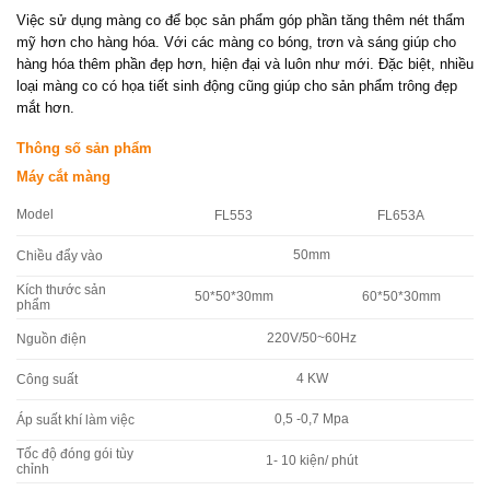
Việc sử dụng màng co để bọc sản phẩm góp phần tăng thêm nét thẩm
mỹ hơn cho hàng hóa. Với các màng co bóng, trơn và sáng giúp cho
hàng hóa thêm phần đẹp hơn, hiện đại và luôn như mới. Đặc biệt, nhiều
loại màng co có họa tiết sinh động cũng giúp cho sản phẩm trông đẹp
mắt hơn.
Thông số sản phẩm
Máy cắt màng
Model
FL553
FL653A
50mm
Chiều đẩy vào
Kích thước sản
50*50*30mm
60*50*30mm
phẩm
220V/50~60Hz
Nguồn điện
4 KW
Công suất
0,5 -0,7 Mpa
Áp suất khí làm việc
Tốc độ đóng gói tùy
1- 10 kiện/ phút
chỉnh