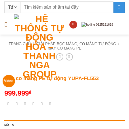
Bỏ
Tìm
qua
kiếm:
nội
dung
TRANG CHỦ
/
GIẢI PHÁP BỌC MÀNG, CO MÀNG TỰ ĐỘNG
/
MÁY CO MÀNG PE
Máy co màng PE tự động YUPA-FL553
Video
999.999
₫
MÔ TẢ