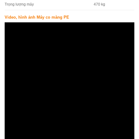
470 kg
Trọng lượng máy
Video, hình ảnh Máy co màng PE