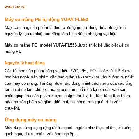
ĐÁNH GIÁ (0)
Máy co màng PE tự động YUPA-FL553
Máy co màng sản phẩm là thiết bị đóng gói tự động, hoạt động trên
nguyên lý tạo ra nhiệt tác động làm biến đổi hình dạng vật liệu.
Máy co màng PE model YUPA-FL553
được thiết kế đặc biệt để co
màng PE.
Nguyên lý hoạt động
Các túi bọc sản phẩm bằng vật liệu PVC, PE , POF hoặc túi PP được
bọc bên ngoài sản phẩm cần bảo quản sẽ được đưa vào buồng ra nhiệt
của máy co màng. Tại đây, dưới tác động nhiệt thích hợp của các ống
tản nhiệt sẽ làm cho lớp màng bọc sản phẩm co lại ôm sát vào sản
phẩm giúp cho sản phẩm được cố định tại 1 vị trí, làm tăng tính thẩm
mỹ cho sản phẩm và giảm thiệt hại, hư hỏng trong quá trình vận
chuyển).
Ứng dụng máy co màng
Máy được ứng dụng rộng rãi trong các ngành như thực phẩm, đồ uống,
gạch ngói, dược phẩm và công nghiệp…