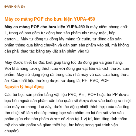
ĐÁNH GIÁ (0)
Máy co màng POF cho bưu kiện YUPA-450
Máy co màng POF cho bưu kiện YUPA-450
là máy niêm phong chữ
L, trong đó bao gồm tự động bọc sản phẩm như may mặc, hộp,
carton… Máy tự động tự động lấy màng từ cuộn, tự động cấp sản
phẩm thông qua băng chuyền và dán tem sản phẩm vào túi, mà không
cần phải thao tác bằng tay đặt sản phẩm vào túi
Máy được thiết kế đặc biệt giúp tăng tốc độ đóng gói và giao hàng.
Với khả năng tương thích cao với đóng gói vật liệu và kích thước sản
phẩm. Máy sử dụng rộng rãi trong các nhà máy và các cửa hàng thức
ăn. Các chất liệu thường được sử dụng là, PE, PVC, POF…
Nguyên lý hoạt động
Các túi bọc sản phẩm bằng vật liệu PVC, PE , POF hoặc túi PP được
bọc bên ngoài sản phẩm cần bảo quản sẽ được đưa vào buồng ra nhiệt
của máy co màng. Tại đây, dưới tác động nhiệt thích hợp của các ống
tản nhiệt sẽ làm cho lớp màng bọc sản phẩm co lại ôm sát vào sản
phẩm giúp cho sản phẩm được cố định tại 1 vị trí, làm tăng tính thẩm
mỹ cho sản phẩm và giảm thiệt hại, hư hỏng trong quá trình vận
chuyển).