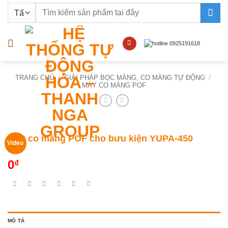
Bỏ
Tìm
qua
kiếm:
nội
dung
TRANG CHỦ
/
GIẢI PHÁP BỌC MÀNG, CO MÀNG TỰ ĐỘNG
/
MÁY CO MÀNG POF
Máy co màng POF cho bưu kiện YUPA-450
Video
0
₫
MÔ TẢ