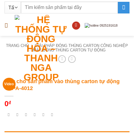
Bỏ
Tìm
qua
kiếm:
nội
dung
TRANG CHỦ
/
GIẢI PHÁP ĐÓNG THÙNG CARTON CÔNG NGHIỆP
/
MÁY ĐÓNG THÙNG CARTON TỰ ĐỘNG
Máy cho sản phẩm vào thùng carton tự động
Video
YUPA-4012
0
₫