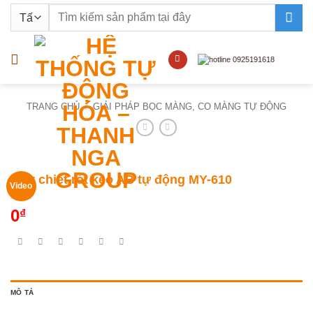
Bỏ
Tìm
qua
kiếm:
nội
dung
TRANG CHỦ
/
GIẢI PHÁP BỌC MÀNG, CO MÀNG TỰ ĐỘNG
Máy chiết rót keo AB tự động MY-610
Video
0
₫
MÔ TẢ