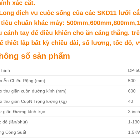
ính xác cắt.
Long dịch vụ cuộc sống của các SKD11 lưỡi cắt
. tiêu chuẩn khác máy: 500mm,600mm,800mm
 cánh tay để điều khiển cho ăn căng thẳng. t
ể thiết lập bất kỳ chiều dài, số lượng, tốc độ, v
hông số sản phẩm
 hình
DP-5
x Ăn Chiều Rộng (mm)
500
x thư giãn cuộn đường kính (mm)
600
x thư giãn CuộN Trọng lượng (kg)
40
ư giãn Đường kính trục
3 inc
 độ (lần/phút)
1-130
ng Công Suất
1.5K