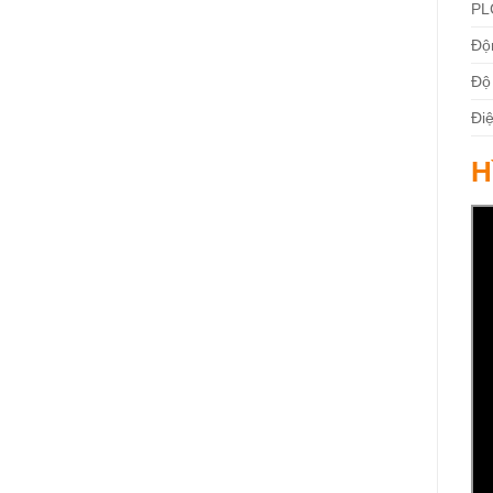
PL
Độ
Độ
Đi
H