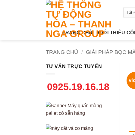
Bỏ
qua
nội
dung
TRANG CHỦ
GIỚI THIỆU C
TRANG CHỦ
/
GIẢI PHÁP BỌC M
TƯ VẤN TRỰC TUYẾN
vi
0925.19.16.18