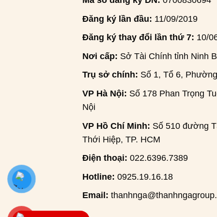
Mã số đăng ký DN:
0700830694
Đăng ký lần đầu:
11/09/2019
Đăng ký thay đổi lần thứ 7:
10/0
Nơi cấp:
Sở Tài Chính tỉnh Ninh B
Trụ sở chính:
Số 1, Tổ 6, Phường
VP Hà Nội:
Số 178 Phan Trọng Tuệ
Nội
VP Hồ Chí Minh:
Số 510 đường Tâ
Thới Hiệp, TP. HCM
Điện thoại:
022.6396.7389
Hotline:
0925.19.16.18
Email:
thanhnga@thanhngagroup