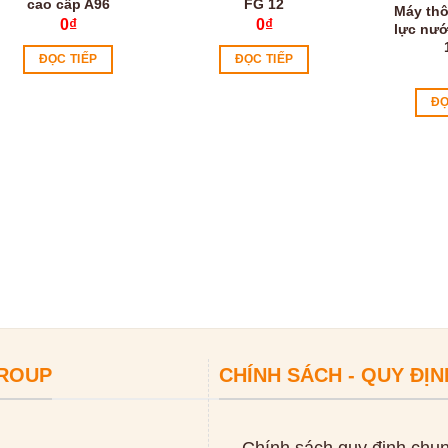
cao cấp A96
FG 12
Máy th
0
₫
0
₫
lực nướ
ĐỌC TIẾP
ĐỌC TIẾP
ĐỌ
GROUP
CHÍNH SÁCH - QUY ĐỊN