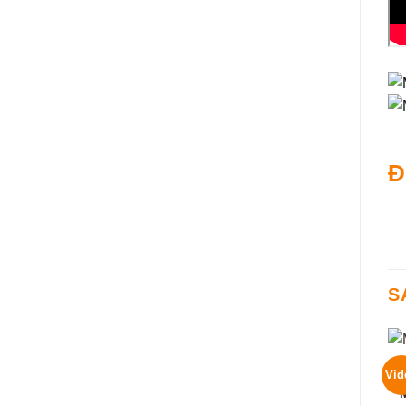
Đ
S
Vid