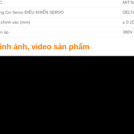
C
MITS
ng Cơ Servo ĐIỀU KHIỂN SERVO
DELT
 chính xác (mm)
± 0.1
ện áp
380V
ình ảnh, video sản phẩm