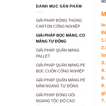
MÔ
DANH MỤC SẢN PHẨM
M
GIẢI PHÁP ĐÓNG THÙNG
In
CARTON CÔNG NGHIỆP
Đ
GIẢI PHÁP BỌC MÀNG, CO
1.
MÀNG TỰ ĐỘNG
2.
GIẢI PHÁP QUẤN MÀNG
lư
PALLET
3.
GIẢI PHÁP QUẤN MÀNG PE
4
BỌC CUỘN CÔNG NGHIỆP
5.
GIẢI PHÁP QUẤN MÀNG PE
6
NẰM NGANG TỰ ĐỘNG
gi
GIẢI PHÁP ĐÓNG GÓI
7.
NGANG TỐC ĐỘ CAO