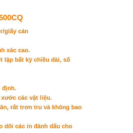
-500CQ
r/giấy cán
nh xác cao.
lập bất kỳ chiều dài, số
 định.
xước các vật liệu.
n, rất trơn tru và không bao
o dõi các in đánh dấu cho