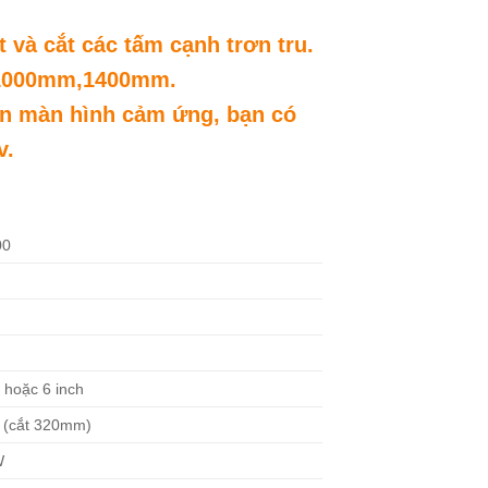
 và cắt các tấm cạnh trơn tru.
,1000mm,1400mm.
rên màn hình cảm ứng, bạn có
v.
00
h hoặc 6 inch
 (cắt 320mm)
W