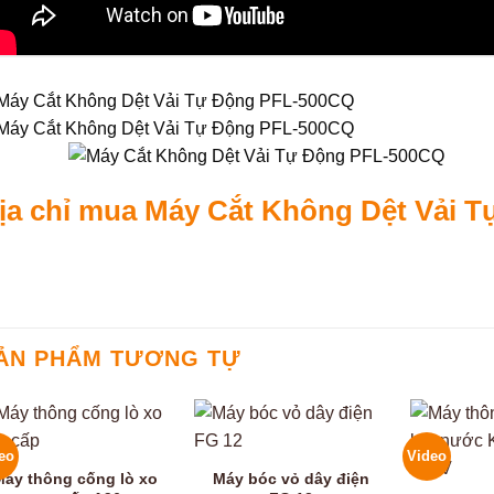
ịa chỉ mua Máy Cắt Không Dệt Vải T
ẢN PHẨM TƯƠNG TỰ
eo
Video
Máy thông cống lò xo
Máy bóc vỏ dây điện