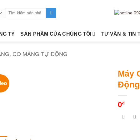
Tìm
kiếm:
ÔNG TY
SẢN PHẨM CỦA CHÚNG TÔI
TƯ VẤN & TIN 
ÀNG, CO MÀNG TỰ ĐỘNG
Máy 
Động
deo
0
₫