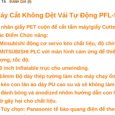
 TẢ
ĐÁNH GIÁ (0)
áy Cắt Không Dệt Vải Tự Động PFL
 nhãn giấy PET cuộn để cắt tấm máy/giấy Cutte
ặc Điểm Chức năng:
Mitsubishi động cơ servo kéo chất liệu, độ chí
MITSUBISHI PLC với màn hình cảm ứng để thiết 
ợng, tốc độ.
3 inch Inflatable trục cho unwinding.
.14mm Độ dày thép tường làm cho máy chạy ổn
 kéo con lăn áo dày PU cao su và sẽ không làm 
. đánh bóng và anodized nhôm hướng dẫn con lă
ờ gây hại cho chất liệu.
 Tùy chọn: Panasonic tế bào quang điện để the