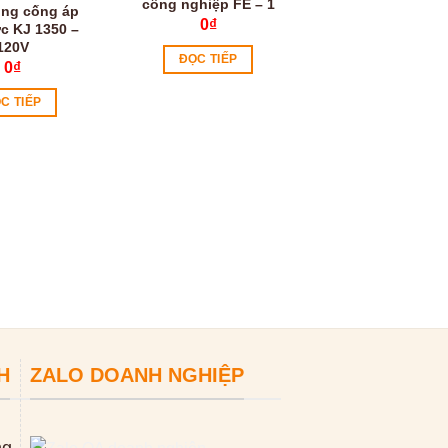
công nghiệp FE – 1
ông cống áp
0
₫
c KJ 1350 –
120V
ĐỌC TIẾP
0
₫
C TIẾP
Phụ kiện dây lò
máy thông cống
22mm
0
₫
ĐỌC TIẾP
H
ZALO DOANH NGHIỆP