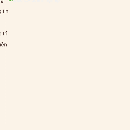
ng
 tin
 trì
tiền