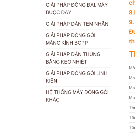
ch
GIẢI PHÁP ĐÓNG ĐAI, MÁY
8.
BUỘC DÂY
9
GIẢI PHÁP DÁN TEM NHÃN
Đu
GIẢI PHÁP ĐÓNG GÓI
th
MÀNG KÍNH BOPP
T
GIẢI PHÁP DÁN THÙNG
BẰNG KEO NHIỆT
Mô
GIẢI PHÁP ĐÓNG GÓI LINH
Ma
KIỆN
Ma
HỆ THỐNG MÁY ĐÓNG GÓI
Ma
KHÁC
Th
Tốc
Tổ