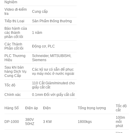
Nghiệm
Video đi-kiểm
Cung cấp
tra
Tiếp thị Loại
Sản Phẩm thông thường
Bảo hành của
các thành
1 năm
phần cốt lõi
Các Thành
Động cơ, PLC
Phần cốt lõi
PLC Thương
Schneider, MITSUBISHI,
Hiệu
Siemens
Sau khi bán
Các kỹ sư có sẵn để phục
hàng Dịch Vụ
vụ máy móc ở nước ngoài
Cung Cấp
110 Cắt Giảm/minuted cho
Tốc độ
giấy cắt cắt
Chính xác
0.1mm Đối với giấy cắt cắt
Tốc độ
Hàng Số
Điện áp
Điện
Tổng trọng lượng
cắt
100m
380V
DP-1000
3 KW
1800kgs
mỗi
50HZ
phút