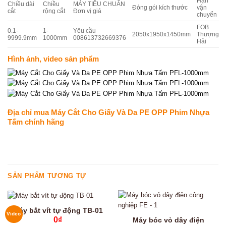
Hạn
Chiều dài
Chiều
MÁY TIÊU CHUẨN
Đóng gói kích thước
vận
cắt
rộng cắt
Đơn vị giá
chuyển
FOB
0.1-
1-
Yêu cầu
2050x1950x1450mm
Thượng
9999.9mm
1000mm
008613732669376
Hải
Hình ảnh, video sản phẩm
Địa chỉ mua Máy Cắt Cho Giấy Và Da PE OPP Phim Nhựa
Tấm chính hãng
SẢN PHẨM TƯƠNG TỰ
Máy bắt vít tự động TB-01
Video
0
₫
Máy bóc vỏ dây điện