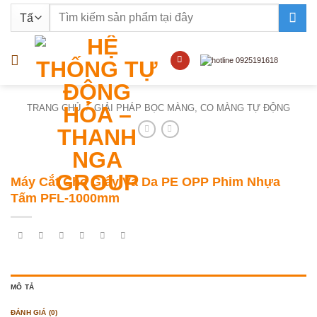
Bỏ
Tìm
qua
kiếm:
nội
dung
TRANG CHỦ
/
GIẢI PHÁP BỌC MÀNG, CO MÀNG TỰ ĐỘNG
Máy Cắt Cho Giấy Và Da PE OPP Phim Nhựa
Tấm PFL-1000mm
MÔ TẢ
ĐÁNH GIÁ (0)