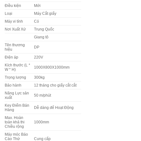
Điều kiện
Mới
Loại
Máy Cắt giấy
Máy vi tính
Có
Nơi Xuất Xứ
Trung Quốc
Giang tô
Tên thương
DP
hiệu
Điện áp
220V
Kích thước (L *
1000X800X1000mm
W * H)
Trọng lượng
300kg
Bảo hành
12 tháng cho giấy cắt cắt
Năng Lực sản
50 m/phút
xuất
Key Điểm Bán
Dễ dàng để Hoạt Động
Hàng
Max. Hoàn
toàn khả thi
1000mm
Chiều rộng
Máy móc Báo
Cáo Thử
Cung cấp