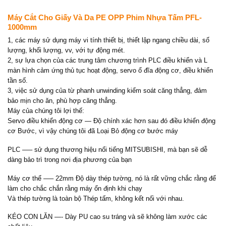
Máy Cắt Cho Giấy Và Da PE OPP Phim Nhựa Tấm PFL-
1000mm
1, các máy sử dụng máy vi tính thiết bị, thiết lập ngang chiều dài, số
lượng, khối lượng, vv, với tự động mét.
2, sự lựa chọn của các trung tâm chương trình PLC điều khiển và L
màn hình cảm ứng thủ tục hoạt động, servo ổ đĩa động cơ, điều khiển
tần số.
3, việc sử dụng của từ phanh unwinding kiểm soát căng thẳng, đảm
bảo mịn cho ăn, phù hợp căng thẳng.
Máy của chúng tôi lợi thế:
Servo điều khiển động cơ — Độ chính xác hơn sau đó điều khiển động
cơ Bước, vì vậy chúng tôi đã Loại Bỏ động cơ bước máy
PLC —– sử dụng thương hiệu nổi tiếng MITSUBISHI, mà bạn sẽ dễ
dàng bảo trì trong nơi địa phương của bạn
Máy cơ thể —– 22mm Độ dày thép tường, nó là rất vững chắc rằng để
làm cho chắc chắn rằng máy ổn định khi chạy
Và thép tường là toàn bộ Thép tấm, không kết nối với nhau.
KÉO CON LĂN —- Dày PU cao su tráng và sẽ không làm xước các