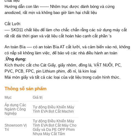
chất liệu
Hướng dẫn con lăn ——- Nhôm trục được đánh bóng và cứng
anodized, rất mịn và không bao giờ làm hại chất liệu
Cắt Lưỡi
—- SKD11 chất liệu để làm cho chắc chắn rằng các sử dụng máy cắt
rất rất dài thời gian và vật liệu cắt hoàn hảo cạnh cắt phần ‘s
An toàn Bìa —- có an toàn Bìa AT cắt lưỡi, và cảm biến vào nó, không
có nắp sẽ không làm việc, để bảo vệ các nhà điều hành an toàn
,
Ứng dụng:
Kích thước cắt cho Cát Giấy, giấy nhôm, đồng lá, VẬT NUÔI, PC,
PVC, PCB, FPC, pin Lithium phim, đồ nỉ, lá kim loại
Mài mòn giấy và tất cả các loại của vật liệu trong cuộn hình thức.
Thông số sản phẩm
Mục
Giá trị
Áp dụng Các
Tự động Điều Khiển Máy
Ngành Công
Tính EVA Bọt Cắt Machin
Nghiệp
Tự động Điều Khiển Máy
Showroom Vị
Tính EVA Bọt Cắt Máy Cho
Trí
Giấy và Da PE OPP Phim
Nhựa Máy Cắt Tấm