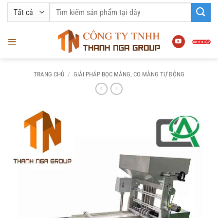
Bỏ
Tìm
qua
kiếm:
nội
dung
TRANG CHỦ
/
GIẢI PHÁP BỌC MÀNG, CO MÀNG TỰ ĐỘNG