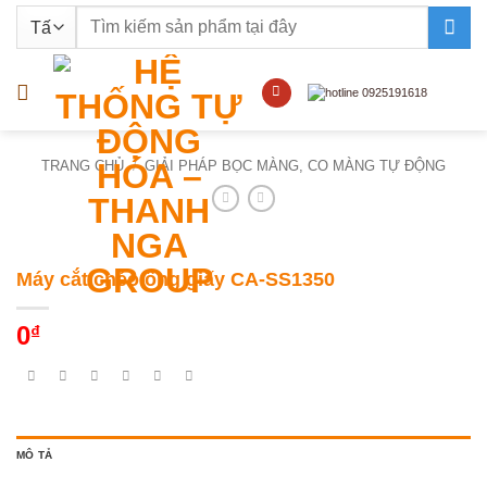
Bỏ
Tìm
qua
kiếm:
nội
dung
TRANG CHỦ
/
GIẢI PHÁP BỌC MÀNG, CO MÀNG TỰ ĐỘNG
Máy cắt chéo ống giấy CA-SS1350
0
₫
MÔ TẢ