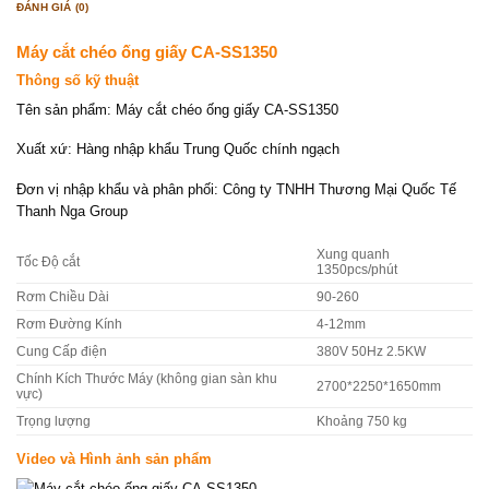
ĐÁNH GIÁ (0)
Máy cắt chéo ống giấy CA-SS1350
Thông số kỹ thuật
Tên sản phẩm: Máy cắt chéo ống giấy CA-SS1350
Xuất xứ: Hàng nhập khẩu Trung Quốc chính ngạch
Đơn vị nhập khẩu và phân phối: Công ty TNHH Thương Mại Quốc Tế
Thanh Nga Group
Xung quanh
Tốc Độ cắt
1350pcs/phút
Rơm Chiều Dài
90-260
Rơm Đường Kính
4-12mm
Cung Cấp điện
380V 50Hz 2.5KW
Chính Kích Thước Máy (không gian sàn khu
2700*2250*1650mm
vực)
Trọng lượng
Khoảng 750 kg
Video và Hình ảnh sản phẩm