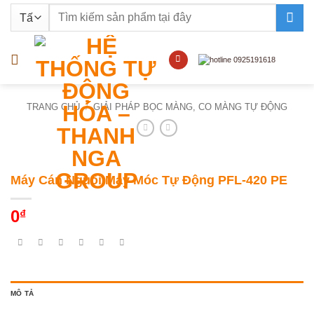
Bỏ
Tìm
qua
kiếm:
nội
dung
TRANG CHỦ
/
GIẢI PHÁP BỌC MÀNG, CO MÀNG TỰ ĐỘNG
Máy Cán Nguội Máy Móc Tự Động PFL-420 PE
0
₫
MÔ TẢ