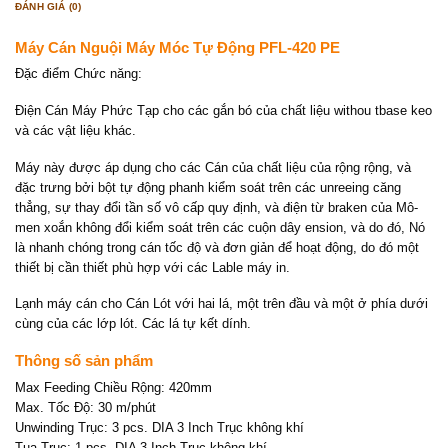
ĐÁNH GIÁ (0)
Máy Cán Nguội Máy Móc Tự Động PFL-420 PE
Đặc điểm Chức năng:
Điện Cán Máy Phức Tạp cho các gắn bó của chất liệu withou tbase keo
và các vật liệu khác.
Máy này được áp dụng cho các Cán của chất liệu của rộng rộng, và
đặc trưng bởi bột tự động phanh kiểm soát trên các unreeing căng
thẳng, sự thay đổi tần số vô cấp quy định, và điện từ braken của Mô-
men xoắn không đổi kiểm soát trên các cuộn dây ension, và do đó, Nó
là nhanh chóng trong cán tốc độ và đơn giản để hoạt động, do đó một
thiết bị cần thiết phù hợp với các Lable máy in.
Lạnh máy cán cho Cán Lót với hai lá, một trên đầu và một ở phía dưới
cùng của các lớp lót. Các lá tự kết dính.
Thông số sản phẩm
Max Feeding Chiều Rộng: 420mm
Max. Tốc Độ: 30 m/phút
Unwinding Trục: 3 pcs. DIA 3 Inch Trục không khí
Tua Trục: 1 pcs. DIA 3 Inch Trục không khí