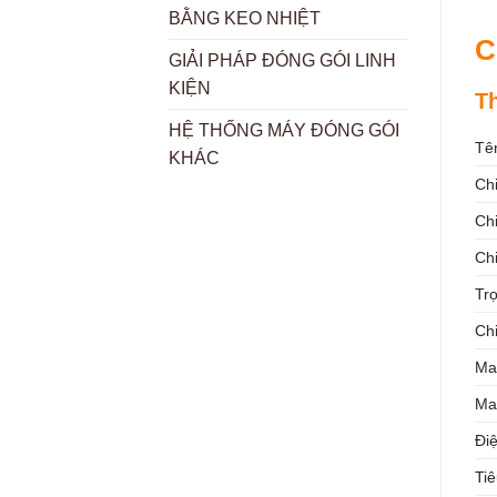
BẰNG KEO NHIỆT
C
GIẢI PHÁP ĐÓNG GÓI LINH
KIỆN
T
HỆ THỐNG MÁY ĐÓNG GÓI
Tê
KHÁC
Ch
Ch
Ch
Tr
Ch
Ma
Ma
Đi
Ti