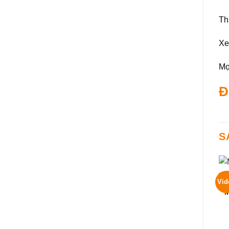
Th
Xe
Mọi
Đ
S
Vid
M