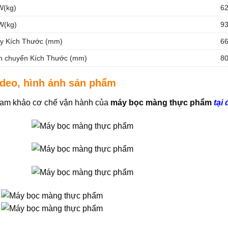
W(kg)
62
W(kg)
9
y Kích Thước (mm)
66
n chuyển Kích Thước (mm)
80
ideo, hình ảnh sản phẩm
am khảo cơ chế vận hành của
máy bọc màng thực phẩm
tại