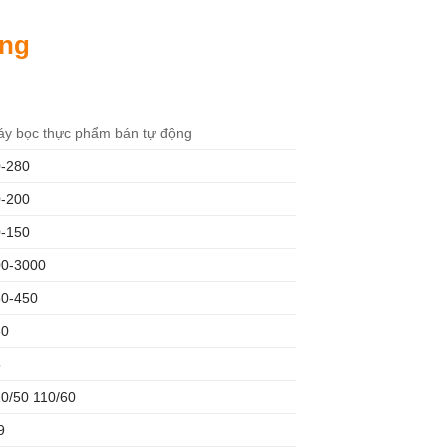
ộng
y bọc thực phẩm bán tự động
0-280
0-200
0-150
00-3000
50-450
60
5
0/50 110/60
9