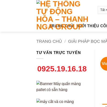
Bỏ
qua
nội
dung
TRANG CHỦ
GIỚI THIỆU C
TRANG CHỦ
/
GIẢI PHÁP BỌC M
TƯ VẤN TRỰC TUYẾN
Vi
0925.19.16.18