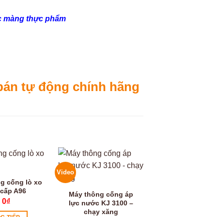
c màng thực phẩm
bán tự động chính hãng
Video
g cống lò xo
 cấp A96
Máy thông cống áp
0
₫
lực nước KJ 3100 –
chạy xăng