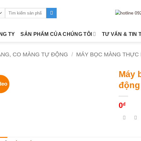
Tìm
kiếm:
ÔNG TY
SẢN PHẨM CỦA CHÚNG TÔI
TƯ VẤN & TIN 
ÀNG, CO MÀNG TỰ ĐỘNG
/
MÁY BỌC MÀNG THỰC
Máy 
động
deo
0
₫