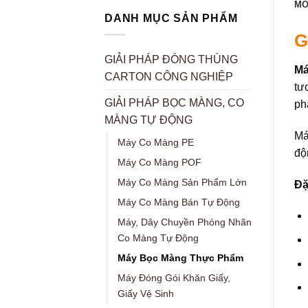
MÔ
DANH MỤC SẢN PHẨM
G
GIẢI PHÁP ĐÓNG THÙNG
Má
CARTON CÔNG NGHIỆP
tư
GIẢI PHÁP BỌC MÀNG, CO
ph
MÀNG TỰ ĐỘNG
Má
Máy Co Màng PE
độ
Máy Co Màng POF
Máy Co Màng Sản Phẩm Lớn
Đặ
Máy Co Màng Bán Tự Động
Máy, Dây Chuyền Phóng Nhãn
Co Màng Tự Động
Máy Bọc Màng Thực Phẩm
Máy Đóng Gói Khăn Giấy,
Giấy Vệ Sinh