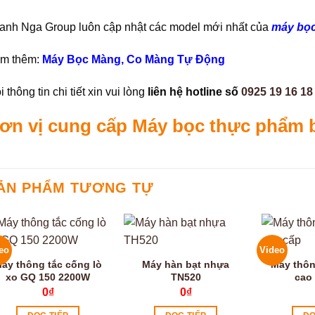
anh Nga Group luôn cập nhật các model mới nhất của
máy bọ
m thêm:
Máy Bọc Màng, Co Màng Tự Động
 thông tin chi tiết xin vui lòng
liên hệ hotline số
0925 19 16 18
ơn vị cung cấp Máy bọc thực phẩm 
ẢN PHẨM TƯƠNG TỰ
eo
Video
áy thông tắc cống lò
Máy hàn bạt nhựa
Máy thôn
xo GQ 150 2200W
TN520
cao
0
₫
0
₫