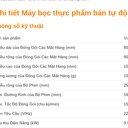
hi tiết Máy bọc thực phẩm bán tự đ
hông số kỹ thuật
n sản phẩm
Má
iều dài của Đóng Gói Các Mặt Hàng (mm)
8
iều rộng của Đóng Gói Các Mặt Hàng (mm)
9
iều cao của Đóng Gói Các Mặt Hàng (mm)
1
ọng lượng của Đóng Gói Các Mặt Hàng (g)
1
iều rộng của Bộ Phim (mm)
2
x. Đường Kính của Bộ Phim (mm)
1
x. Tốc Độ Đóng Gói (chu kỳ/min)
1
ện Yêu Cầu (V/Hz)
22
êu thụ Điện Năng (kW)
0.