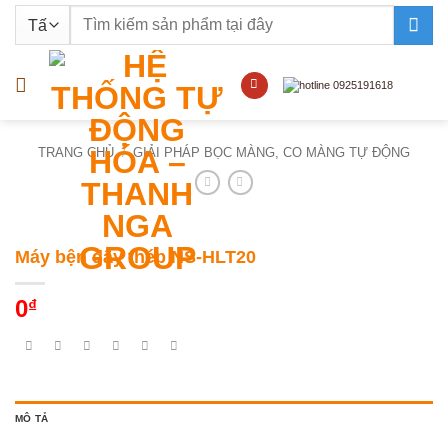
Bỏ
Tìm
qua
kiếm:
nội
dung
TRANG CHỦ
/
GIẢI PHÁP BỌC MÀNG, CO MÀNG TỰ ĐỘNG
Máy bện dây thép NS-HLT20
0
₫
MÔ TẢ