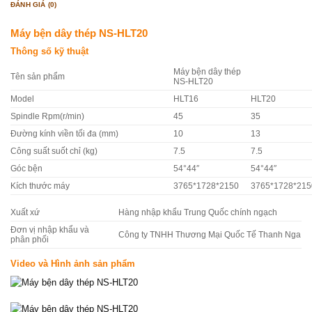
ĐÁNH GIÁ (0)
Máy bện dây thép NS-HLT20
Thông số kỹ thuật
Máy bện dây thép
Tên sản phẩm
NS-HLT20
Model
HLT16
HLT20
Spindle Rpm(r/min)
45
35
Đường kính viền tối đa (mm)
10
13
Công suất suốt chỉ (kg)
7.5
7.5
Góc bện
54°44″
54°44″
Kích thước máy
3765*1728*2150
3765*1728*215
Xuất xứ
Hàng nhập khẩu Trung Quốc chính ngạch
Đơn vị nhập khẩu và
Công ty TNHH Thương Mại Quốc Tế Thanh Nga
phân phối
Video và Hình ảnh sản phẩm