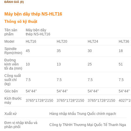
ĐÁNH GIÁ (0)
Máy bện dây thép NS-HLT16
Thông số kỹ thuật
Tên sản
Máy bện dây
phẩm
thép NS-HLT16
Model
HLT16
HLT20
HLT24
HLT36
Spindle
45
35
30
18
Rpm(r/min)
Đường
kính viền
10
13
25
51
tối đa (mm)
Công suất
suốt chỉ
7.5
7.5
7.5
7.5
(kg)
Góc bện
54°44″
54°44″
54°44″
54°44″
Kích thước
3765*1728*2150
3765*1728*2150
3765*1728*2150
4027*1
máy
Xuất xứ
Hàng nhập khẩu Trung Quốc chính ngạch
Đơn vị nhập khẩu và
Công ty TNHH Thương Mại Quốc Tế Thanh Nga
phân phối