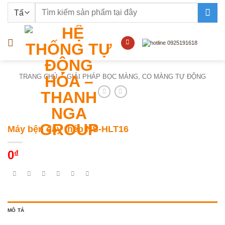
Bỏ
Tìm
qua
kiếm:
nội
dung
TRANG CHỦ
/
GIẢI PHÁP BỌC MÀNG, CO MÀNG TỰ ĐỘNG
Máy bện dây thép NS-HLT16
0
₫
MÔ TẢ