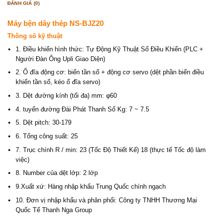
ĐÁNH GIÁ (0)
Máy bện dây thép NS-BJZ20
Thông số kỹ thuật
1. Điều khiển hình thức: Tự Động Kỹ Thuật Số Điều Khiển (PLC +
Người Đàn Ông Upli Giao Diện)
2. Ổ đĩa động cơ: biến tần số + động cơ servo (dệt phần biến điều
khiển tần số, kéo ổ đĩa servo)
3. Dệt đường kính (tối đa) mm: φ60
4. tuyến đường Đài Phát Thanh Số Kg: 7 ~ 7.5
5. Dệt pitch: 30-179
6. Tổng công suất: 25
7. Trục chính R / min: 23 (Tốc Độ Thiết Kế) 18 (thực tế Tốc độ làm
việc)
8. Number của dệt lớp: 2 lớp
9.Xuất xứ: Hàng nhập khẩu Trung Quốc chính ngạch
10. Đơn vị nhập khẩu và phân phối: Công ty TNHH Thương Mại
Quốc Tế Thanh Nga Group