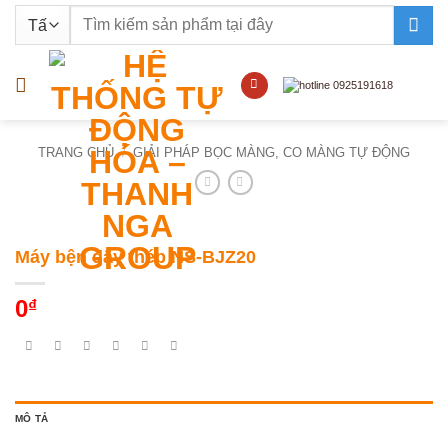
Bỏ
Tìm
qua
kiếm:
nội
dung
TRANG CHỦ
/
GIẢI PHÁP BỌC MÀNG, CO MÀNG TỰ ĐỘNG
Máy bện dây thép NS-BJZ20
0
₫
MÔ TẢ