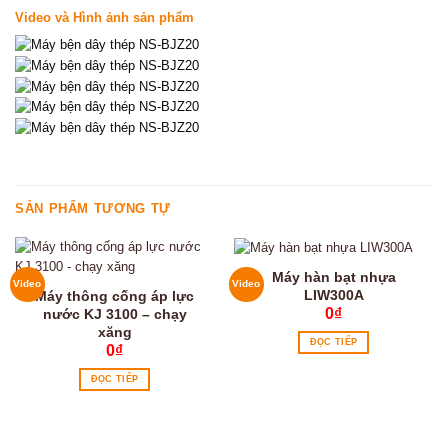
Video và Hình ảnh sản phẩm
SẢN PHẨM TƯƠNG TỰ
Máy hàn bạt nhựa
Video
Video
LIW300A
Máy thông cống áp lực
0
₫
nước KJ 3100 – chạy
xăng
ĐỌC TIẾP
0
₫
ĐỌC TIẾP