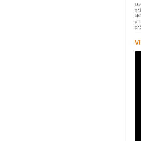
Đơ
nh
kh
ph
ph
V