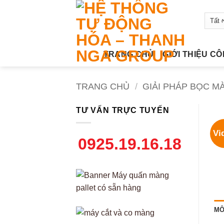
Bỏ
qua
nội
dung
TRANG CHỦ
GIỚI THIỆU C
TRANG CHỦ
/
GIẢI PHÁP BỌC M
TƯ VẤN TRỰC TUYẾN
Vi
0925.19.16.18
MÔ