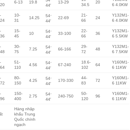
6-13
19.8
13-29
20
20
34.5
6 4.0KW
44′
。
-
10-
21-
Y132M1-
54
14.25
22-69
24
24
31
66
6 4.0KW
44′
。
-
15-
22-
Y132M1-
54
10
33-100
36
36
45
66
6 5.5KW
44′
。
-
30-
29-
Y132M1-
54
7.25
66-166
48
48
75
72
6 7.5KW
44′
。
-
51-
18.6-
Y160M1-
54
4.56
67-240
64
64
110
102
6 11KW
44′
。
-
80-
44-
Y160M1-
54
4.25
170-330
72
72
150
83
6 11KW
44′
。
-
150-
50-
Y160M1-
54
2.75
240-750
96
96
400
120
6 11KW
44′
Hàng nhập
ất
khẩu Trung
Quốc chính
ngạch