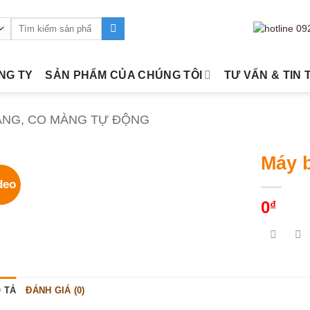
Tìm
kiếm:
ÔNG TY
SẢN PHẨM CỦA CHÚNG TÔI
TƯ VẤN & TIN 
ÀNG, CO MÀNG TỰ ĐỘNG
Máy 
deo
0
₫
 TẢ
ĐÁNH GIÁ (0)