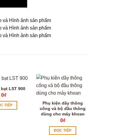
 bạt LST 900
0
₫
Phụ kiện dây thông
C TIẾP
cống và bộ đầu thông
dùng cho máy khoan
0
₫
ĐỌC TIẾP
Phụ kiện dây lò