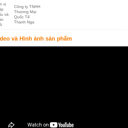
n vị
Công ty TNHH
ập
Thương Mại
ẩu và
Quốc Tế
ân
Thanh Nga
ối
ideo và Hình ảnh sản phẩm