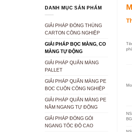
M
DANH MỤC SẢN PHẨM
T
GIẢI PHÁP ĐÓNG THÙNG
CARTON CÔNG NGHIỆP
Tê
GIẢI PHÁP BỌC MÀNG, CO
ph
MÀNG TỰ ĐỘNG
GIẢI PHÁP QUẤN MÀNG
PALLET
GIẢI PHÁP QUẤN MÀNG PE
Mo
BỌC CUỘN CÔNG NGHIỆP
GIẢI PHÁP QUẤN MÀNG PE
NẰM NGANG TỰ ĐỘNG
NS
GIẢI PHÁP ĐÓNG GÓI
BG
NGANG TỐC ĐỘ CAO
NS