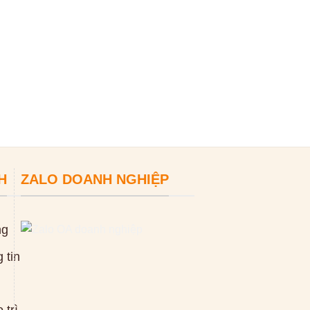
máy thông cống
30mm
0
₫
ĐỌC TIẾP
H
ZALO DOANH NGHIỆP
ng
 tin
 trì