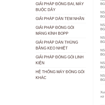
BG
GIẢI PHÁP ĐÓNG ĐAI, MÁY
BUỘC DÂY
NS
BG
GIẢI PHÁP DÁN TEM NHÃN
NS
GIẢI PHÁP ĐÓNG GÓI
BG
MÀNG KÍNH BOPP
NS
BG
GIẢI PHÁP DÁN THÙNG
BẰNG KEO NHIỆT
NS
BG
GIẢI PHÁP ĐÓNG GÓI LINH
NS
KIỆN
BG
HỆ THỐNG MÁY ĐÓNG GÓI
NS
KHÁC
BG
Xu
xứ