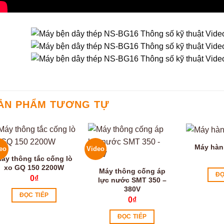
ẢN PHẨM TƯƠNG TỰ
Máy hàn
eo
Video
áy thông tắc cống lò
xo GQ 150 2200W
Máy thông cống áp
ĐỌ
0
₫
lực nước SMT 350 –
380V
ĐỌC TIẾP
0
₫
ĐỌC TIẾP