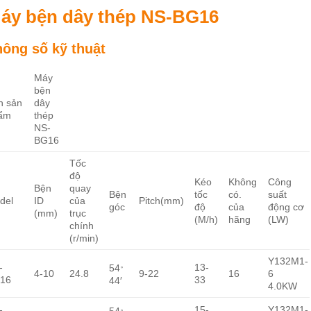
áy bện dây thép NS-BG16
hông số kỹ thuật
Máy
bện
n sản
dây
ẩm
thép
NS-
BG16
Tốc
độ
Kéo
Không
Công
Bện
quay
Bện
tốc
có.
suất
del
ID
của
Pitch(mm)
góc
độ
của
động cơ
(mm)
trục
(M/h)
hãng
(LW)
chính
(r/min)
Y132M1-
。
-
13-
54
4-10
24.8
9-22
16
6
16
33
44′
4.0KW
。
-
15-
Y132M1-
54