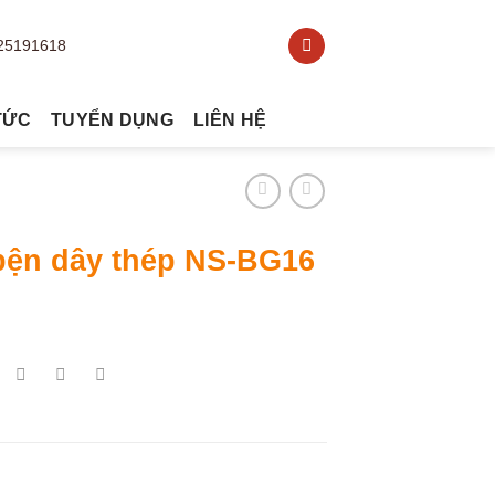
TỨC
TUYỂN DỤNG
LIÊN HỆ
bện dây thép NS-BG16