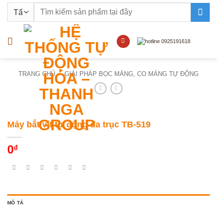
Bỏ
Tìm
qua
kiếm:
nội
dung
TRANG CHỦ
/
GIẢI PHÁP BỌC MÀNG, CO MÀNG TỰ ĐỘNG
Máy bắt vít tự động đa trục TB-519
0
₫
MÔ TẢ