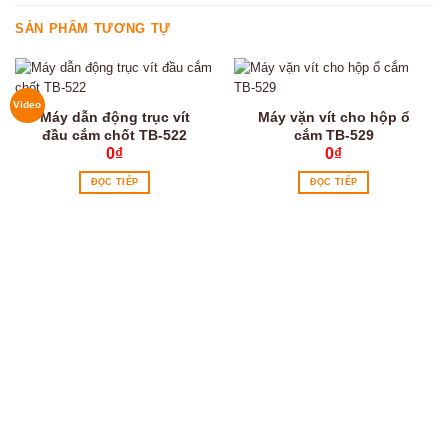
SẢN PHẨM TƯƠNG TỰ
Video
Máy dẫn động trục vít
Máy vặn vít cho hộp ổ
đầu cắm chốt TB-522
cắm TB-529
0
₫
0
₫
ĐỌC TIẾP
ĐỌC TIẾP