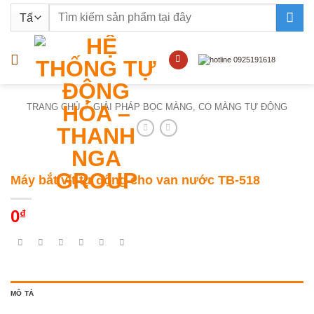
Bỏ
Tìm
qua
kiếm:
nội
dung
TRANG CHỦ
/
GIẢI PHÁP BỌC MÀNG, CO MÀNG TỰ ĐỘNG
Máy bắt vít tự động cho van nước TB-518
0
₫
MÔ TẢ