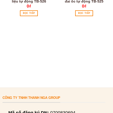
liệu tự động TB-526
đai ốc tự động TB-525
0
₫
0
₫
ĐỌC TIẾP
ĐỌC TIẾP
CÔNG TY TNHH THANH NGA GROUP
Mã số đăng ký DN:
0700830694