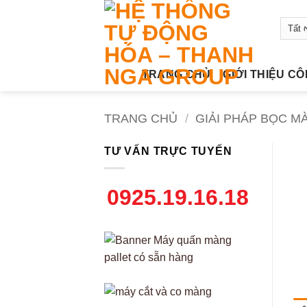
Bỏ
qua
nội
dung
TRANG CHỦ
GIỚI THIỆU C
TRANG CHỦ
/
GIẢI PHÁP BỌC M
TƯ VẤN TRỰC TUYẾN
0925.19.16.18