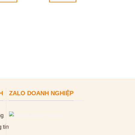
Máy thông cống
lực nước SMT 3
380V
0
₫
ĐỌC TIẾP
H
ZALO DOANH NGHIỆP
ng
 tin