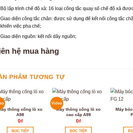
Bộ lập trình chế độ xả: 16 loại công tắc quay số chế độ xả được 
Giao diện công tắc chân: được sử dụng để kết nối công tắc châ
khiển việc pha chế;
Giao diện nguồn: kết nối dây nguồn;
iên hệ mua hàng
ẢN PHẨM TƯƠNG TỰ
eo
Video
Máy thông cống lò xo
Máy thông cống lò xo
Máy bóc
A98
cao cấp A99
F
0
₫
0
₫
ĐỌC TIẾP
ĐỌC TIẾP
ĐỌ