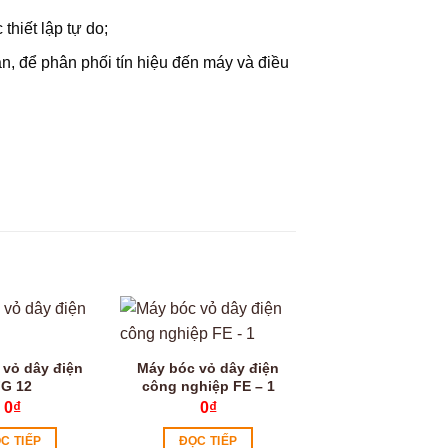
thiết lập tự do;
n, để phân phối tín hiệu đến máy và điều
Video
 vỏ dây điện
Máy bóc vỏ dây điện
G 12
công nghiệp FE – 1
0
₫
0
₫
C TIẾP
ĐỌC TIẾP