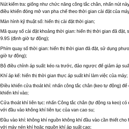
Nút kiểm tra: giống như chức năng công tắc chân, nhấn nút này
điều khiển đóng mở van pha chế theo thời gian cài đặt của máy
Màn hình kỹ thuật số: hiển thị cài đặt thời gian;
Mã quay số cài đặt khoảng thời gian: hiển thị thời gian đã đặt
9.9S (định giờ tự động);
Phím quay số thời gian: hiển thị thời gian đã đặt, sử dụng phư
giờ tự động);
Bộ điều chỉnh áp suất: kéo ra trước, đảo ngược để giảm áp suất
Khí áp kế: hiển thị thời gian thực áp suất khí làm việc của máy;
Điều khiển cửa thoát khí: nhấn công tắc chân (keo tự động) để c
khiển khí vào;
Cửa thoát khí liên tục: nhấn Công tắc chân (tự động ra keo) có
với đầu vào không khí liên tục của van cao su;
Đầu vào khí: không khí nguồn không khí đầu vào cần thiết cho
với máy nén khí hoặc nguồn khí áp suất cao;