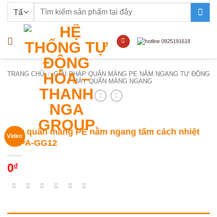
Bỏ
Tìm
qua
kiếm:
nội
dung
TRANG CHỦ
/
GIẢI PHÁP QUẤN MÀNG PE NẰM NGANG TỰ ĐỘNG
/
MÁY QUẤN MÀNG NGANG
Máy quấn màng PE nằm ngang tấm cách nhiệt
Video
YUPA-GG12
0
₫