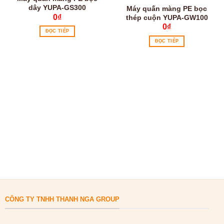
dây YUPA-GS300
Máy quấn màng PE bọc
0
₫
thép cuộn YUPA-GW100
0
₫
ĐỌC TIẾP
ĐỌC TIẾP
CÔNG TY TNHH THANH NGA GROUP