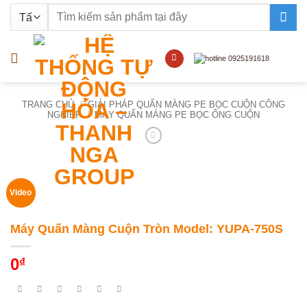
Bỏ
Tìm
qua
kiếm:
nội
dung
TRANG CHỦ
/
GIẢI PHÁP QUẤN MÀNG PE BỌC CUỘN CÔNG
NGHIỆP
/
MÁY QUẤN MÀNG PE BỌC ỐNG CUỘN
Video
Máy Quấn Màng Cuộn Tròn Model: YUPA-750S
0
₫