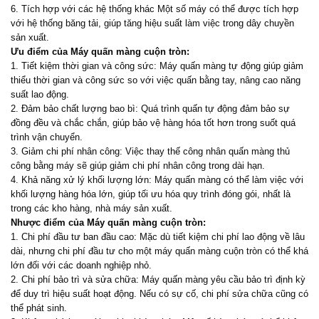
6. Tích hợp với các hệ thống khác Một số máy có thể được tích hợp
với hệ thống băng tải, giúp tăng hiệu suất làm việc trong dây chuyền
sản xuất.
Ưu điểm của Máy quấn màng cuộn tròn:
1. Tiết kiệm thời gian và công sức: Máy quấn màng tự động giúp giảm
thiểu thời gian và công sức so với việc quấn bằng tay, nâng cao năng
suất lao động.
2. Đảm bảo chất lượng bao bì: Quá trình quấn tự động đảm bảo sự
đồng đều và chắc chắn, giúp bảo vệ hàng hóa tốt hơn trong suốt quá
trình vận chuyển.
3. Giảm chi phí nhân công: Việc thay thế công nhân quấn màng thủ
công bằng máy sẽ giúp giảm chi phí nhân công trong dài hạn.
4. Khả năng xử lý khối lượng lớn: Máy quấn màng có thể làm việc với
khối lượng hàng hóa lớn, giúp tối ưu hóa quy trình đóng gói, nhất là
trong các kho hàng, nhà máy sản xuất.
Nhược điểm của Máy quấn màng cuộn tròn:
1. Chi phí đầu tư ban đầu cao: Mặc dù tiết kiệm chi phí lao động về lâu
dài, nhưng chi phí đầu tư cho một máy quấn màng cuộn tròn có thể khá
lớn đối với các doanh nghiệp nhỏ.
2. Chi phí bảo trì và sửa chữa: Máy quấn màng yêu cầu bảo trì định kỳ
để duy trì hiệu suất hoạt động. Nếu có sự cố, chi phí sửa chữa cũng có
thể phát sinh.