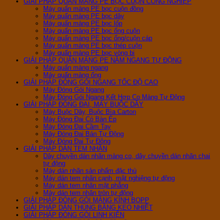
GIẢI PHÁP QUẤN MÀNG PE BỌC CUỘN CÔNG NGHIỆP
Máy quấn màng PE bọc cuộn đồng
Máy quấn màng PE bọc dây
Máy quấn màng PE bọc lốp
Máy quấn màng PE bọc ống cuộn
Máy quấn màng PE bọc ống/cuộn cáp
Máy quấn màng PE bọc thép cuộn
Máy quấn màng PE bọc vòng bi
GIẢI PHÁP QUẤN MÀNG PE NẰM NGANG TỰ ĐỘNG
Máy quấn màng ngang
Máy quấn màng ống
GIẢI PHÁP ĐÓNG GÓI NGANG TỐC ĐỘ CAO
Máy Đóng Gói Ngang
Máy Đóng Gói Ngang Kết Hợp Co Màng Tự Động
GIẢI PHÁP ĐÓNG ĐAI, MÁY BUỘC DÂY
Máy Buộc Dây, Buộc Bìa Carton
Máy Đóng Đai Có Bàn Ép
Máy Đóng Đai Cầm Tay
Máy Đóng Đai Bán Tự Động
Máy Đóng Đai Tự Động
GIẢI PHÁP DÁN TEM NHÃN
Dây chuyền dán nhãn màng co, dây chuyền dán nhãn chai
tự động
Máy dán nhãn sản phẩm đặc thù
Máy dán tem nhãn cạnh, mặt nghiệng tự động
Máy dán tem nhãn mặt phẳng
Máy dán tem nhãn tròn tự động
GIẢI PHÁP ĐÓNG GÓI MÀNG KÍNH BOPP
GIẢI PHÁP DÁN THÙNG BẰNG KEO NHIỆT
GIẢI PHÁP ĐÓNG GÓI LINH KIỆN