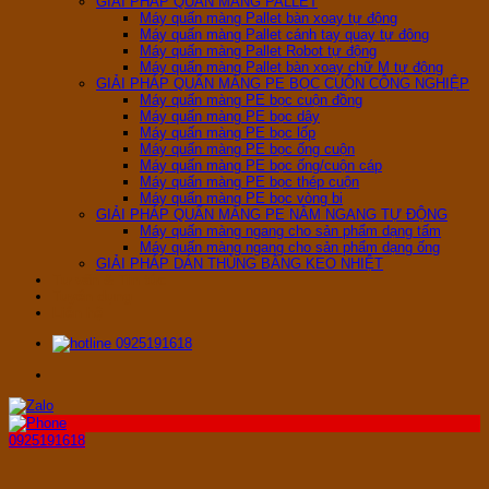
GIẢI PHÁP QUẤN MÀNG PALLET
Máy quấn màng Pallet bàn xoay tự động
Máy quấn màng Pallet cánh tay quay tự động
Máy quấn màng Pallet Robot tự động
Máy quấn màng Pallet bàn xoay chữ M tự động
GIẢI PHÁP QUẤN MÀNG PE BỌC CUỘN CÔNG NGHIỆP
Máy quấn màng PE bọc cuộn đồng
Máy quấn màng PE bọc dây
Máy quấn màng PE bọc lốp
Máy quấn màng PE bọc ống cuộn
Máy quấn màng PE bọc ống/cuộn cáp
Máy quấn màng PE bọc thép cuộn
Máy quấn màng PE bọc vòng bi
GIẢI PHÁP QUẤN MÀNG PE NẰM NGANG TỰ ĐỘNG
Máy quấn màng ngang cho sản phẩm dạng tấm
Máy quấn màng ngang cho sản phẩm dạng ống
GIẢI PHÁP DÁN THÙNG BẰNG KEO NHIỆT
Tư vấn & Tin tức
Tuyển dụng
Liên hệ
0925191618