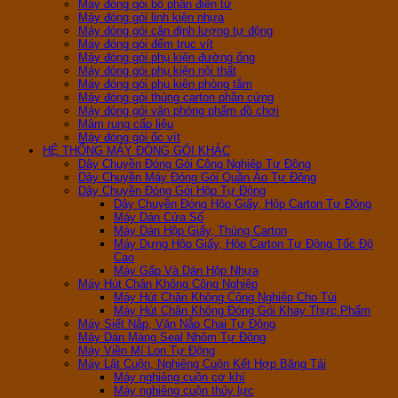
Máy đóng gói bộ phận điện tử
Máy đóng gói linh kiện nhựa
Máy đóng gói cân định lượng tự động
Máy đóng gói đếm trục vít
Máy đóng gói phụ kiện đường ống
Máy đóng gói phụ kiện nội thất
Máy đóng gói phụ kiện phòng tắm
Máy đóng gói thùng carton phần cứng
Máy đóng gói văn phòng phẩm đồ chơi
Mâm rung cấp liệu
Máy đóng gói ốc vít
HỆ THỐNG MÁY ĐÓNG GÓI KHÁC
Dây Chuyền Đóng Gói Công Nghiệp Tự Động
Dây Chuyền Máy Đóng Gói Quần Áo Tự Động
Dây Chuyền Đóng Gói Hộp Tự Động
Dây Chuyền Đóng Hộp Giấy, Hộp Carton Tự Động
Máy Dán Cửa Sổ
Máy Dán Hộp Giấy, Thùng Carton
Máy Dựng Hộp Giấy, Hộp Carton Tự Động Tốc Độ
Cao
Máy Gấp Và Dán Hộp Nhựa
Máy Hút Chân Không Công Nghiệp
Máy Hút Chân Không Công Nghiệp Cho Túi
Máy Hút Chân Không Đóng Gói Khay Thực Phẩm
Máy Siết Nắp, Vặn Nắp Chai Tự Động
Máy Dán Màng Seal Nhôm Tự Động
Máy Viền Mí Lon Tự Động
Máy Lật Cuộn, Nghiêng Cuộn Kết Hợp Băng Tải
Máy nghiêng cuộn cơ khí
Máy nghiêng cuộn thủy lực