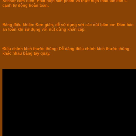
Sensor cảm biến:
Phát hiện sản phẩm và thực hiện thao tác dán 4
cạnh tự động hoàn toàn.
Bảng điều khiển:
Đơn giản, dễ sử dụng với các nút bấm cơ,
Đảm bảo
an toàn khi sử dụng với nút dừng khẩn cấp.
Điều chỉnh kích thước thùng:
Dễ dàng điều chỉnh kích thước thùng
khác nhau bằng tay quay.