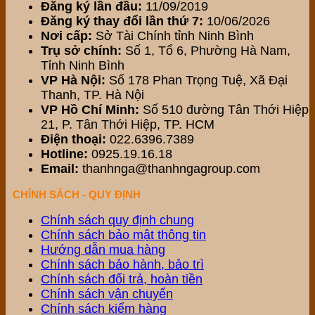
Đăng ký lần đầu:
11/09/2019
Đăng ký thay đổi lần thứ 7:
10/06/2026
Nơi cấp:
Sở Tài Chính tỉnh Ninh Bình
Trụ sở chính:
Số 1, Tổ 6, Phường Hà Nam,
Tỉnh Ninh Bình
VP Hà Nội:
Số 178 Phan Trọng Tuệ, Xã Đại
Thanh, TP. Hà Nội
VP Hồ Chí Minh:
Số 510 đường Tân Thới Hiệp
21, P. Tân Thới Hiệp, TP. HCM
Điện thoại:
022.6396.7389
Hotline:
0925.19.16.18
Email:
thanhnga@thanhngagroup.com
CHÍNH SÁCH - QUY ĐỊNH
Chính sách quy định chung
Chính sách bảo mật thông tin
Hướng dẫn mua hàng
Chính sách bảo hành, bảo trì
Chính sách đổi trả, hoàn tiền
Chính sách vận chuyển
Chính sách kiểm hàng