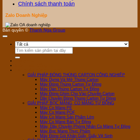
Chính sách thanh toán
Zalo Doanh Nghiệp
Bản quyền ©
Thanh Nga Group
Tìm
kiếm:
Trang chủ
Giới Thiệu Công Ty
Sản phẩm của chúng tôi
GIẢI PHÁP ĐÓNG THÙNG CARTON CÔNG NGHIỆP
Máy Dựng Và Mở Thùng Carton
Máy Đóng Thùng Carton Tự Động
Máy Dán Thùng Carton Tự Động
Máy Đóng Ghim Cho Vào Chuyền Carton
Dây Chuyền Đóng Thùng Carton Tự Động
GIẢI PHÁP BỌC MÀNG, CO MÀNG TỰ ĐỘNG
Máy Co Màng PE
Máy Co Màng POF
Máy Co Màng Sản Phẩm Lớn
Máy Co Màng Bán Tự Động
Máy, Dây Chuyền Phóng Nhãn Co Màng Tự Động
Máy Bọc Màng Thực Phẩm
Máy Đóng Gói Khăn Giấy, Giấy Vệ Sinh