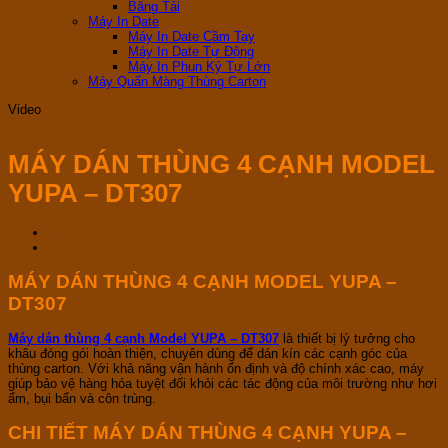
Băng Tải
Máy In Date
Máy In Date Cầm Tay
Máy In Date Tự Động
Máy In Phun Ký Tự Lớn
Máy Quấn Màng Thùng Carton
Video
MÁY DÁN THÙNG 4 CẠNH MODEL
YUPA – DT307
Mô tả
Đánh giá (0)
MÁY DÁN THÙNG 4 CẠNH MODEL YUPA –
DT307
Máy dán thùng 4 cạnh Model YUPA – DT307
là thiết bị lý tưởng cho
khâu đóng gói hoàn thiện, chuyên dùng để dán kín các cạnh góc của
thùng carton. Với khả năng vận hành ổn định và độ chính xác cao, máy
giúp bảo vệ hàng hóa tuyệt đối khỏi các tác động của môi trường như hơi
ẩm, bụi bẩn và côn trùng.
CHI TIẾT MÁY DÁN THÙNG 4 CẠNH YUPA –