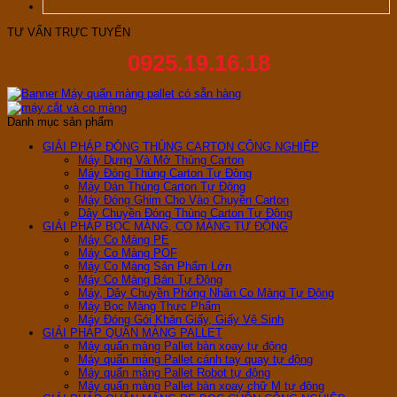
TƯ VẤN TRỰC TUYẾN
0925.19.16.18
Danh mục sản phẩm
GIẢI PHÁP ĐÓNG THÙNG CARTON CÔNG NGHIỆP
Máy Dựng Và Mở Thùng Carton
Máy Đóng Thùng Carton Tự Động
Máy Dán Thùng Carton Tự Động
Máy Đóng Ghim Cho Vào Chuyền Carton
Dây Chuyền Đóng Thùng Carton Tự Động
GIẢI PHÁP BỌC MÀNG, CO MÀNG TỰ ĐỘNG
Máy Co Màng PE
Máy Co Màng POF
Máy Co Màng Sản Phẩm Lớn
Máy Co Màng Bán Tự Động
Máy, Dây Chuyền Phóng Nhãn Co Màng Tự Động
Máy Bọc Màng Thực Phẩm
Máy Đóng Gói Khăn Giấy, Giấy Vệ Sinh
GIẢI PHÁP QUẤN MÀNG PALLET
Máy quấn màng Pallet bàn xoay tự động
Máy quấn màng Pallet cánh tay quay tự động
Máy quấn màng Pallet Robot tự động
Máy quấn màng Pallet bàn xoay chữ M tự động