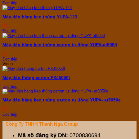
Đọc tiếp
Máy dán băng keo thùng YUPA-123
0
₫
Đọc tiếp
Máy dán băng keo thùng carton tự động YUPA-at5050
0
₫
Đọc tiếp
Video
Máy dán thùng carton FXJ5050I
Đọc tiếp
Máy dán băng keo thùng carton tự động YUPA- at5050e
0
₫
Đọc tiếp
Công Ty TNHH Thanh Nga Group
Mã số đăng ký DN:
0700830694