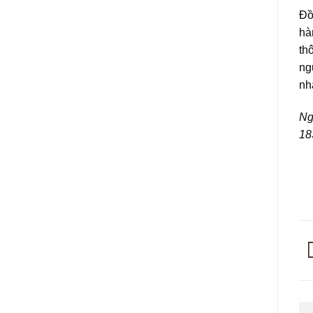
Đồ
hà
th
ng
nh
Ng
18