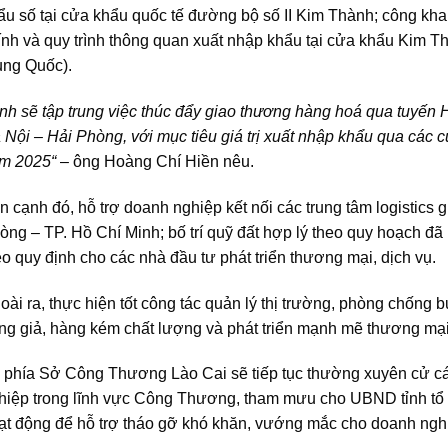
ẩu số tại cửa khẩu quốc tế đường bộ số II Kim Thành; công kha
ính và quy trình thông quan xuất nhập khẩu tại cửa khẩu Kim 
ung Quốc).
ỉnh sẽ
tập trung việc thúc đẩy giao thương hàng hoá qua tuyến 
 Nội – Hải Phòng
, với mục tiêu
giá trị
xuất nhập khẩu
qua các 
m 2025
“
– ông Hoàng Chí Hiền nêu.
n cạnh đó, hỗ trợ doanh nghiệp kết nối các trung tâm logistics
òng – TP. Hồ Chí Minh; bố trí quỹ đất hợp lý theo quy hoạch đã p
eo quy định cho các nhà đầu tư phát triển thương mại, dịch vụ.
oài ra, thực hiện tốt công tác quản lý thị trường, phòng chống 
ng giả, hàng kém chất lượng và phát triển mạnh mẽ thương mại
 phía Sở Công Thương Lào Cai sẽ tiếp tục thường xuyên cử cán
hiệp trong lĩnh vực Công Thương, tham mưu cho UBND tỉnh tổ 
ạt động để hỗ trợ tháo gỡ khó khăn, vướng mắc cho doanh ngh