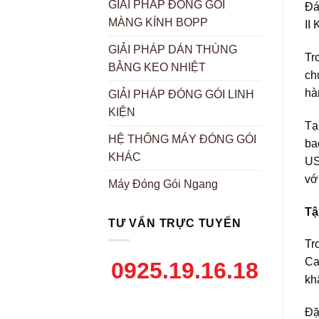
GIẢI PHÁP ĐÓNG GÓI
Đá
MÀNG KÍNH BOPP
II
GIẢI PHÁP DÁN THÙNG
Tr
BẰNG KEO NHIỆT
ch
hà
GIẢI PHÁP ĐÓNG GÓI LINH
KIỆN
Tạ
HỆ THỐNG MÁY ĐÓNG GÓI
ba
KHÁC
US
vớ
Máy Đóng Gói Ngang
Tậ
TƯ VẤN TRỰC TUYẾN
Tr
Ca
0925.19.16.18
kh
Đặ