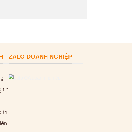
H
ZALO DOANH NGHIỆP
ng
 tin
 trì
tiền