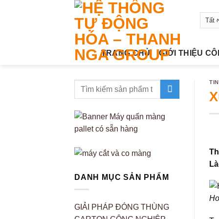
Bỏ
qua
nội
dung
TRANG CHỦ
GIỚI THIỆU C
TI
X
Th
Là
DANH MỤC SẢN PHẨM
Ho
GIẢI PHÁP ĐÓNG THÙNG