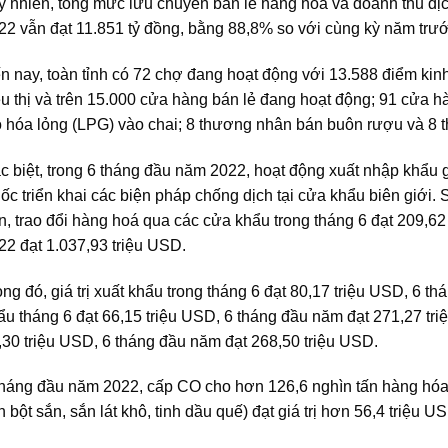
y nhiên, tổng mức lưu chuyển bán lẻ hàng hóa và doanh thu dịc
22 vẫn đạt 11.851 tỷ đồng, bằng 88,8% so với cùng kỳ năm trư
n nay, toàn tỉnh có 72 chợ đang hoạt động với 13.588 điểm kin
êu thị và trên 15.000 cửa hàng bán lẻ đang hoạt động; 91 cửa h
 hóa lỏng (LPG) vào chai; 8 thương nhân bán buôn rượu và 8 
c biệt, trong 6 tháng đầu năm 2022, hoạt động xuất nhập khẩu 
ốc triển khai các biện pháp chống dịch tại cửa khẩu biên giới. 
n, trao đổi hàng hoá qua các cửa khẩu trong tháng 6 đạt 209,62
22 đạt 1.037,93 triệu USD.
ong đó, giá trị xuất khẩu trong tháng 6 đạt 80,17 triệu USD, 6 
ẩu tháng 6 đạt 66,15 triệu USD, 6 tháng đầu năm đạt 271,27 tri
,30 triệu USD, 6 tháng đầu năm đạt 268,50 triệu USD.
tháng đầu năm 2022, cấp CO cho hơn 126,6 nghìn tấn hàng hóa (
nh bột sắn, sắn lát khô, tinh dầu quế) đạt giá trị hơn 56,4 triệu U