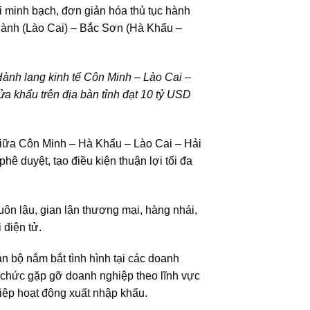
i minh bạch, đơn giản hóa thủ tục hành
Thành (Lào Cai) – Bắc Sơn (Hà Khẩu –
Hành lang kinh tế Côn Minh
– Lào Cai –
cửa khẩu
trên địa bàn tỉnh
đạt 10 tỷ USD
 giữa Côn Minh – Hà Khẩu – Lào Cai – Hải
hê duyệt, tạo điều kiện thuận lợi tối đa
buôn lậu, gian lận thương mại, hàng nhái,
 điện tử.
 bộ nắm bắt tình hình tại các doanh
chức gặp gỡ doanh nghiệp theo lĩnh vực
iệp hoạt động xuất nhập khẩu.