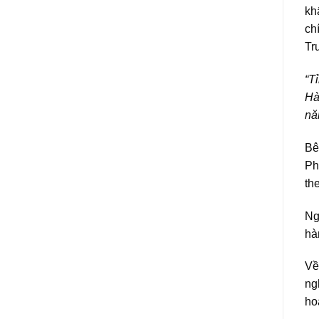
kh
ch
Tr
“T
Hà
nă
Bê
Ph
th
Ng
hà
Về
ng
ho