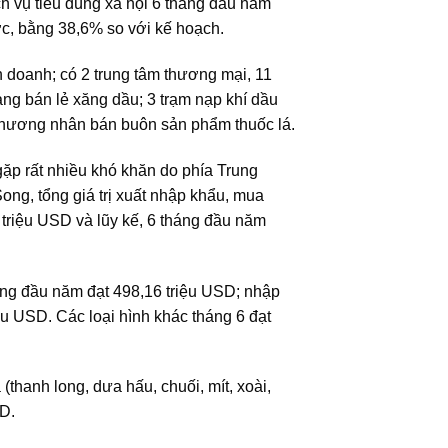
h vụ tiêu dùng xã hội 6 tháng đầu năm
ớc, bằng 38,6% so với kế hoạch.
h doanh; có 2 trung tâm thương mại, 11
àng bán lẻ xăng dầu; 3 trạm nạp khí dầu
thương nhân bán buôn sản phẩm thuốc lá.
gặp rất nhiều khó khăn do phía Trung
Song, tổng giá trị xuất nhập khẩu, mua
 triệu USD và lũy kế, 6 tháng đầu năm
tháng đầu năm đạt 498,16 triệu USD; nhập
ệu USD. Các loại hình khác tháng 6 đạt
thanh long, dưa hấu, chuối, mít, xoài,
SD.