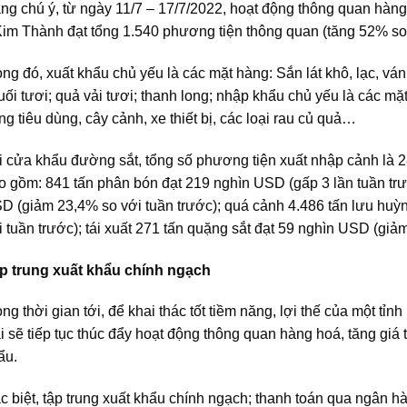
ng chú ý, từ ngày 11/7 – 17/7/2022, hoạt động thông quan hàn
 Kim Thành đạt tổng 1.540 phương tiện thông quan (tăng 52% so 
ong đó, xuất khẩu chủ yếu là các mặt hàng: Sắn lát khô, lạc, ván
uối tươi; quả vải tươi; thanh long; nhập khẩu chủ yếu là các mặ
ng tiêu dùng, cây cảnh, xe thiết bị, các loại rau củ quả…
i cửa khẩu đường sắt, tổng số phương tiện xuất nhập cảnh là 
o gồm: 841 tấn phân bón đạt 219 nghìn USD (gấp 3 lần tuần trướ
D (giảm 23,4% so với tuần trước); quá cảnh 4.486 tấn lưu huỳ
i tuần trước); tái xuất 271 tấn quặng sắt đạt 59 nghìn USD (giả
p trung xuất khẩu chính ngạch
ong thời gian tới, để khai thác tốt tiềm năng, lợi thế của một tỉn
i sẽ tiếp tục thúc đẩy hoạt động thông quan hàng hoá, tăng giá
ẩu.
c biệt, tập trung xuất khẩu chính ngạch; thanh toán qua ngân hà