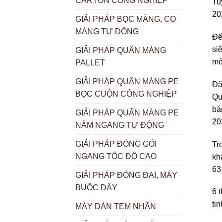
CARTON CÔNG NGHIỆP
Tu
20
GIẢI PHÁP BỌC MÀNG, CO
MÀNG TỰ ĐỘNG
Đế
si
GIẢI PHÁP QUẤN MÀNG
mỏ
PALLET
GIẢI PHÁP QUẤN MÀNG PE
Đặ
BỌC CUỘN CÔNG NGHIỆP
Qu
bá
GIẢI PHÁP QUẤN MÀNG PE
20
NẰM NGANG TỰ ĐỘNG
GIẢI PHÁP ĐÓNG GÓI
Tr
NGANG TỐC ĐỘ CAO
kh
63
GIẢI PHÁP ĐÓNG ĐAI, MÁY
BUỘC DÂY
6 
ti
MÁY DÁN TEM NHÃN