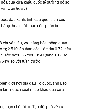
g hóa qua cửa khẩu quốc tế đường bộ số
với tuần trước).
 bóc, đậu xanh, tinh dầu quế, than củi,
t hàng: hóa chất, than cốc, phân bón,
28 chuyến tàu, với hàng hóa thông quan
c); 2.510 tấn than cốc ước đạt 0,72 triệu
nh ước đạt 0,55 triệu USD (tăng 10% so
m 64% so với tuần trước).
h biên giới nơi địa đầu Tổ quốc, tỉnh Lào
 trị kim ngạch xuất nhập khẩu qua cửa
ng, hạn chế rủi ro. Tạo đột phá về cửa