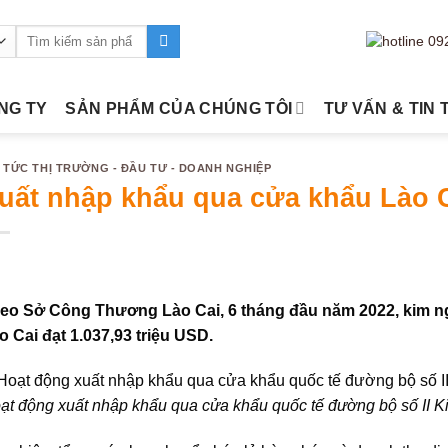
Tìm
kiếm:
ÔNG TY
SẢN PHẨM CỦA CHÚNG TÔI
TƯ VẤN & TIN 
N TỨC THỊ TRƯỜNG - ĐẦU TƯ - DOANH NGHIỆP
uất nhập khẩu qua cửa khẩu Lào C
eo Sở Công Thương Lào Cai, 6 tháng đầu năm 2022, kim n
o Cai đạt 1.037,93 triệu USD.
ạt động xuất nhập khẩu qua cửa khẩu quốc tế đường bộ số II K