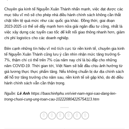
Chuyên gia kinh tế Nguyễn Xuân Thành nhấn mạnh, việc đạt được các
mục tiêu vĩ mô sẽ cho phép nhà điều hành chính sách không cần thắt
chặt tiền tệ quá mức như các quốc gia khác. Đồng thời, giai đoạn
2023-2025 có thể sẽ đẩy mạnh hơn nữa giải ngân đầu tư công, nhất là
việc xây dựng các tuyến cao tốc để kết nối giao thông nhanh hơn, giảm
chi phí logistics cho các doanh nghiệp.
Bên cạnh những tín hiệu vĩ mô tích cực từ nền kinh tế, chuyên gia kinh
tế Nguyễn Xuân Thành cũng lưu ý cần nhìn nhận mức tăng trưởng 6-
7%, thậm chí có thể trên 7% của năm nay chỉ là bù đắp cho những
năm COVID-19. Thời gian tới, Việt Nam sẽ bắt đầu chịu ảnh hưởng từ
giá lương thực thực phẩm tăng. Nếu không chuẩn bị dư địa chính sách
để hỗ trợ tăng trưởng cho năm sau, nền kinh tế sẽ gặp khó, do đó điều
hành chính sách vẫn cần thận trọng.
Nguồn:
Lê Anh
https://baochinhphu.vn/viet-nam-ngoi-sao-dang-len-
trong-chuoi-cung-ung-toan-cau-102220804225754113.htm