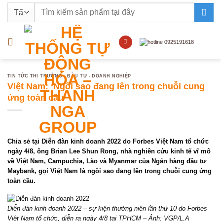
Bỏ
Tìm
qua
kiếm:
nội
dung
TIN TỨC THỊ TRƯỜNG - ĐẦU TƯ - DOANH NGHIỆP
Việt Nam: ‘Ngôi sao đang lên trong chuỗi cung
ứng toàn cầu’
Chia sẻ tại Diễn đàn kinh doanh 2022 do Forbes Việt Nam tổ chức
ngày 4/8, ông Brian Lee Shun Rong, nhà nghiên cứu kinh tế vĩ mô
về Việt Nam, Campuchia, Lào và Myanmar của Ngân hàng đầu tư
Maybank, gọi Việt Nam là ngôi sao đang lên trong chuỗi cung ứng
toàn cầu.
Diễn đàn kinh doanh 2022 – sự kiện thường niên lần thứ 10 do Forbes
Việt Nam tổ chức, diễn ra ngày 4/8 tại TPHCM – Ảnh: VGP/L.A