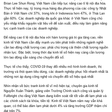
Brian Lee Shun Rong, Việt Nam cần tiếp tục nâng cao tỉ lệ nội địa hóa.
Thực tế hiện nay, tỷ trọng mua hàng địa phương của các công ty Nhật
Bản ở Việt Nam chỉ 37%, trong khi ở Indonesia hơn 47%, ở Thái Lan
gần 60%. Các doanh nghiệp đa quốc gia khác ở Việt Nam cũng chủ
yếu nhập khẩu nguyên vật liệu về để sản xuất, điều này làm giảm năng
lực cạnh tranh của các doanh nghiệp.
Để nâng cao tỉ lệ nội địa hóa với hàm lượng giá trị gia tăng cao, nền
kinh tế Việt Nam cần đẩy mạnh ưu tiên phát triển những ngành nghề
cần lao động chất lượng cao; phải chú trọng cải thiện chất lượng nguồn
nhân lực. Đặc biệt, trong thời đại kinh tế số hiện nay càng cần lượng
lớn lao động sẵn sàng cho chuyển đổi số.
Thực tế cho thấy, COVID-19 thay đổi nhiều mô hình kinh doanh, thị
trường và thói quen tiêu dùng, các doanh nghiệp phục hồi nhanh nhất là
những nơi áp dụng công nghệ và chuyển đổi số hiệu quả nhất
Nhìn nhận về bức tranh kinh tế vĩ mô hiện tại, chuyên gia kinh tế
Nguyễn Xuân Thành, giảng viên Trường Chính sách công và quản lý
Fullbright cho rằng Việt Nam đang kiểm soát rất tốt vấn đề lạm phát và
các chính sách tài khóa, tiền tệ. Kinh tế Việt Nam năm nay vẫn khả
quan, có thể bảo đảm lạm phát dưới 4% và tăng trưởng GDP thậm chí
đạt trên 7%.