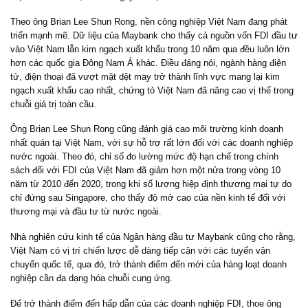
Theo ông Brian Lee Shun Rong, nền công nghiệp Việt Nam đang phát
triển mạnh mẽ. Dữ liệu của Maybank cho thấy cả nguồn vốn FDI đầu tư
vào Việt Nam lẫn kim ngạch xuất khẩu trong 10 năm qua đều luôn lớn
hơn các quốc gia Đông Nam Á khác. Điều đáng nói, ngành hàng điện
tử, điện thoại đã vượt mặt dệt may trở thành lĩnh vực mang lại kim
ngạch xuất khẩu cao nhất, chứng tỏ Việt Nam đã nâng cao vị thế trong
chuỗi giá trị toàn cầu.
Ông Brian Lee Shun Rong cũng đánh giá cao môi trường kinh doanh
nhất quán tại Việt Nam, với sự hỗ trợ rất lớn đối với các doanh nghiệp
nước ngoài. Theo đó, chỉ số đo lường mức độ hạn chế trong chính
sách đối với FDI của Việt Nam đã giảm hơn một nửa trong vòng 10
năm từ 2010 đến 2020, trong khi số lượng hiệp định thương mại tự do
chỉ đứng sau Singapore, cho thấy độ mở cao của nền kinh tế đối với
thương mại và đầu tư từ nước ngoài.
Nhà nghiên cứu kinh tế của Ngân hàng đầu tư Maybank cũng cho rằng,
Việt Nam có vị trí chiến lược dễ dàng tiếp cận với các tuyến vận
chuyển quốc tế, qua đó, trở thành điểm đến mới của hàng loạt doanh
nghiệp cần đa dạng hóa chuỗi cung ứng.
Để trở thành điểm đến hấp dẫn của các doanh nghiệp FDI, thoe ông