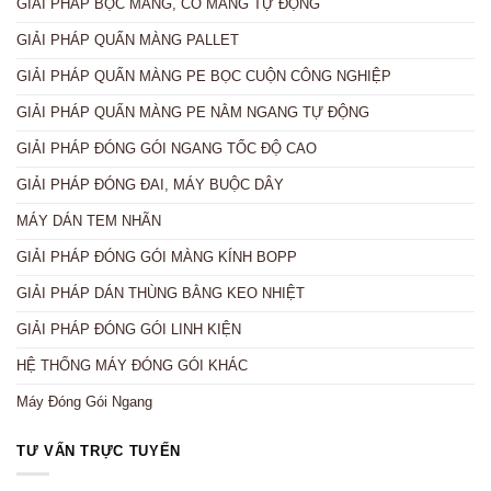
GIẢI PHÁP BỌC MÀNG, CO MÀNG TỰ ĐỘNG
GIẢI PHÁP QUẤN MÀNG PALLET
GIẢI PHÁP QUẤN MÀNG PE BỌC CUỘN CÔNG NGHIỆP
GIẢI PHÁP QUẤN MÀNG PE NẰM NGANG TỰ ĐỘNG
GIẢI PHÁP ĐÓNG GÓI NGANG TỐC ĐỘ CAO
GIẢI PHÁP ĐÓNG ĐAI, MÁY BUỘC DÂY
MÁY DÁN TEM NHÃN
GIẢI PHÁP ĐÓNG GÓI MÀNG KÍNH BOPP
GIẢI PHÁP DÁN THÙNG BẰNG KEO NHIỆT
GIẢI PHÁP ĐÓNG GÓI LINH KIỆN
HỆ THỐNG MÁY ĐÓNG GÓI KHÁC
Máy Đóng Gói Ngang
TƯ VẤN TRỰC TUYẾN