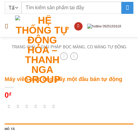
Bỏ
Tìm
qua
kiếm:
nội
dung
TRANG CHỦ
/
GIẢI PHÁP BỌC MÀNG, CO MÀNG TỰ ĐỘNG
Máy viền mép ống giấy một đầu bán tự động
0
₫
MÔ TẢ