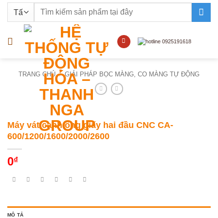
Bỏ
Tìm
qua
kiếm:
nội
dung
TRANG CHỦ
/
GIẢI PHÁP BỌC MÀNG, CO MÀNG TỰ ĐỘNG
Máy vát cạnh ống giấy hai đầu CNC CA-
600/1200/1600/2000/2600
0
₫
MÔ TẢ