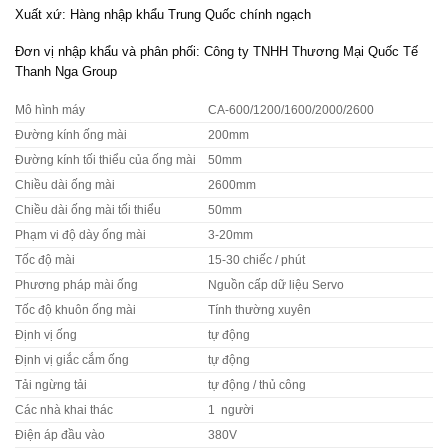
Xuất xứ: Hàng nhập khẩu Trung Quốc chính ngạch
Đơn vị nhập khẩu và phân phối: Công ty TNHH Thương Mại Quốc Tế
Thanh Nga Group
Mô hình máy
CA-600/1200/1600/2000/2600
Đường kính ống mài
200mm
Đường kính tối thiểu của ống mài
50mm
Chiều dài ống mài
2600mm
Chiều dài ống mài tối thiểu
50mm
Phạm vi độ dày ống mài
3-20mm
Tốc độ mài
15-30 chiếc / phút
Phương pháp mài ống
Nguồn cấp dữ liệu Servo
Tốc độ khuôn ống mài
Tính thường xuyên
Định vị ống
tự động
Định vị giắc cắm ống
tự động
Tải ngừng tải
tự động / thủ công
Các nhà khai thác
1 người
Điện áp đầu vào
380V