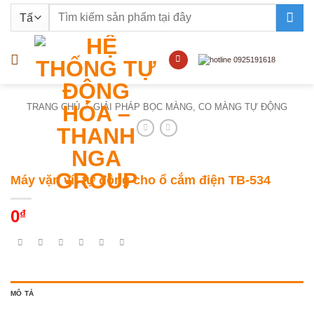
Bỏ
Tìm
qua
kiếm:
nội
dung
TRANG CHỦ
/
GIẢI PHÁP BỌC MÀNG, CO MÀNG TỰ ĐỘNG
Máy vặn vít tự động cho ổ cắm điện TB-534
0
₫
MÔ TẢ