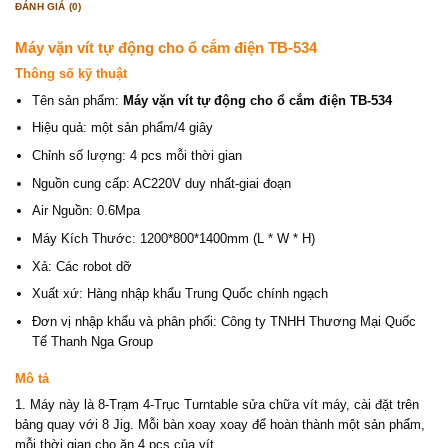
ĐÁNH GIÁ (0)
Máy vặn vít tự động cho ổ cắm điện TB-534
Thông số kỹ thuật
Tên sản phẩm:
Máy vặn vít tự động cho ổ cắm điện TB-534
Hiệu quả: một sản phẩm/4 giây
Chỉnh số lượng: 4 pcs mỗi thời gian
Nguồn cung cấp: AC220V duy nhất-giai đoạn
Air Nguồn: 0.6Mpa
Máy Kích Thước: 1200*800*1400mm (L * W * H)
Xả: Các robot dỡ
Xuất xứ: Hàng nhập khẩu Trung Quốc chính ngạch
Đơn vị nhập khẩu và phân phối: Công ty TNHH Thương Mại Quốc
Tế Thanh Nga Group
Mô tả
1. Máy này là 8-Trạm 4-Trục Turntable sửa chữa vít máy, cài đặt trên
bảng quay với 8 Jig. Mỗi bàn xoay xoay để hoàn thành một sản phẩm,
mỗi thời gian cho ăn 4 pcs của vít.