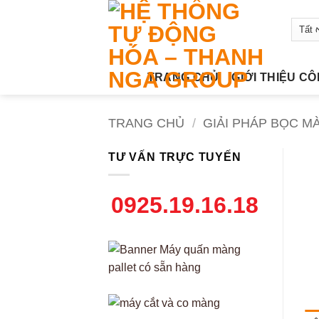
Bỏ
qua
nội
dung
TRANG CHỦ
GIỚI THIỆU C
TRANG CHỦ
/
GIẢI PHÁP BỌC M
TƯ VẤN TRỰC TUYẾN
0925.19.16.18