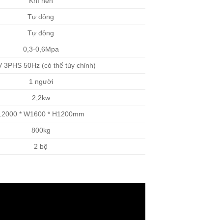
Khí nén
Tự động
Tự động
0,3-0,6Mpa
 3PHS 50Hz (có thể tùy chỉnh)
1 người
2,2kw
L2000 * W1600 * H1200mm
800kg
2 bộ