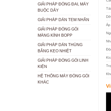
Cá
GIẢI PHÁP ĐÓNG ĐAI, MÁY
Tả
BUỘC DÂY
Dỡ
GIẢI PHÁP DÁN TEM NHÃN
Áp 
GIẢI PHÁP ĐÓNG GÓI
Ng
MÀNG KÍNH BOPP
Nh
GIẢI PHÁP DÁN THÙNG
Độ
BẰNG KEO NHIỆT
Kí
GIẢI PHÁP ĐÓNG GÓI LINH
Tr
KIỆN
Kh
HỆ THỐNG MÁY ĐÓNG GÓI
KHÁC
V