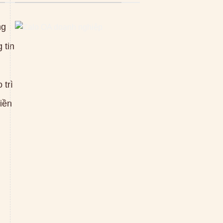
ng
 tin
 trì
tiền