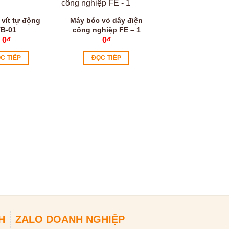
Video
 vít tự động
Máy bóc vỏ dây điện
B-01
công nghiệp FE – 1
0
₫
0
₫
C TIẾP
ĐỌC TIẾP
Máy thông tắc 
D1000
0
₫
ĐỌC TIẾP
H
ZALO DOANH NGHIỆP