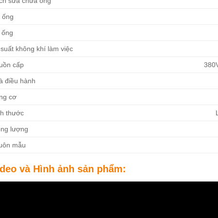
ch sửa chữa ống
i ống
 ống
suất không khí làm việc
uồn cấp
380V
à điều hành
ng cơ
ch thước
ọng lượng
uôn mẫu
ideo và Hình ảnh sản phẩm: