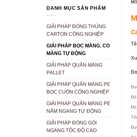
MÔ
DANH MỤC SẢN PHẨM
M
GIẢI PHÁP ĐÓNG THÙNG
C
CARTON CÔNG NGHIỆP
Tê
GIẢI PHÁP BỌC MÀNG, CO
MÀNG TỰ ĐỘNG
Xu
GIẢI PHÁP QUẤN MÀNG
Đơ
PALLET
GIẢI PHÁP QUẤN MÀNG PE
Đườ
BỌC CUỘN CÔNG NGHIỆP
Độ
GIẢI PHÁP QUẤN MÀNG PE
Độ
NẰM NGANG TỰ ĐỘNG
Tốc
GIẢI PHÁP ĐÓNG GÓI
Đư
NGANG TỐC ĐỘ CAO