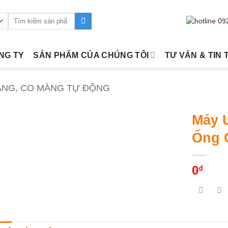
Tìm
kiếm:
ÔNG TY
SẢN PHẨM CỦA CHÚNG TÔI
TƯ VẤN & TIN 
ÀNG, CO MÀNG TỰ ĐỘNG
Máy 
Ống 
0
₫