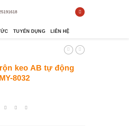
TỨC
TUYỂN DỤNG
LIÊN HỆ
trộn keo AB tự động
MY-8032