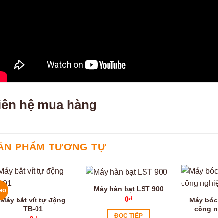
iên hệ mua hàng
ẢN PHẨM TƯƠNG TỰ
Máy hàn bạt LST 900
eo
0
₫
Máy bắt vít tự động
Máy bóc
TB-01
công n
ĐỌC TIẾP