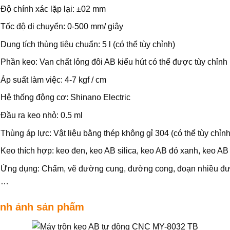
Độ chính xác lặp lại: ±02 mm
Tốc độ di chuyển: 0-500 mm/ giây
Dung tích thùng tiêu chuẩn: 5 l (có thể tùy chỉnh)
Phần keo: Van chất lỏng đôi AB kiểu hút có thể được tùy chỉnh
Áp suất làm việc: 4-7 kgf / cm
Hệ thống động cơ: Shinano Electric
Đầu ra keo nhỏ: 0.5 ml
Thùng áp lực: Vật liệu bằng thép không gỉ 304 (có thể tùy chỉnh
Keo thích hợp: keo đen, keo AB silica, keo AB đỏ xanh, keo AB 
Ứng dụng: Chấm, vẽ đường cung, đường cong, đoạn nhiều đườ
…
ình ảnh sản phẩm