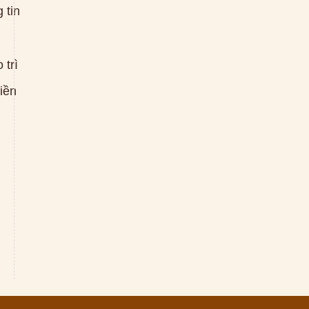
 tin
 trì
tiền