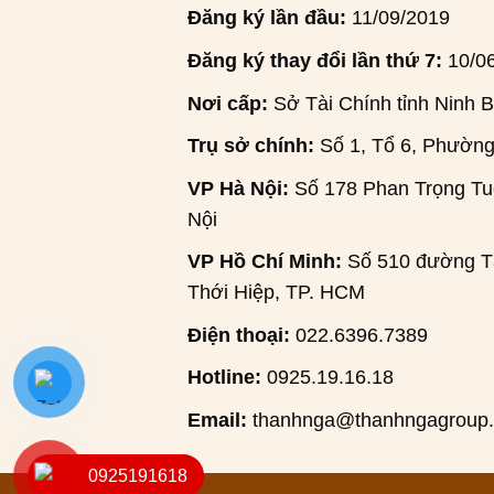
Đăng ký lần đầu:
11/09/2019
Đăng ký thay đổi lần thứ 7:
10/0
Nơi cấp:
Sở Tài Chính tỉnh Ninh B
Trụ sở chính:
Số 1, Tổ 6, Phường
VP Hà Nội:
Số 178 Phan Trọng Tuệ
Nội
VP Hồ Chí Minh:
Số 510 đường Tâ
Thới Hiệp, TP. HCM
Điện thoại:
022.6396.7389
Hotline:
0925.19.16.18
Email:
thanhnga@thanhngagroup
0925191618