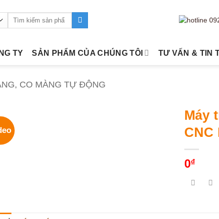
Tìm
kiếm:
ÔNG TY
SẢN PHẨM CỦA CHÚNG TÔI
TƯ VẤN & TIN 
ÀNG, CO MÀNG TỰ ĐỘNG
Máy 
CNC 
deo
0
₫