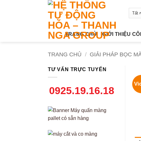
Bỏ
qua
nội
dung
TRANG CHỦ
GIỚI THIỆU C
TRANG CHỦ
/
GIẢI PHÁP BỌC M
TƯ VẤN TRỰC TUYẾN
Vi
0925.19.16.18