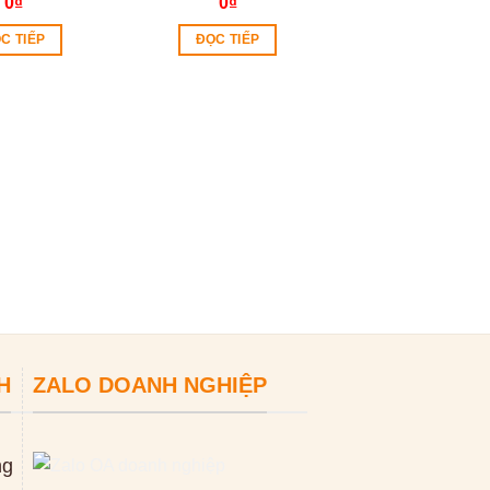
0
₫
0
₫
C TIẾP
ĐỌC TIẾP
Máy thông tắc cố
xo GQ 150 220
0
₫
ĐỌC TIẾP
H
ZALO DOANH NGHIỆP
ng