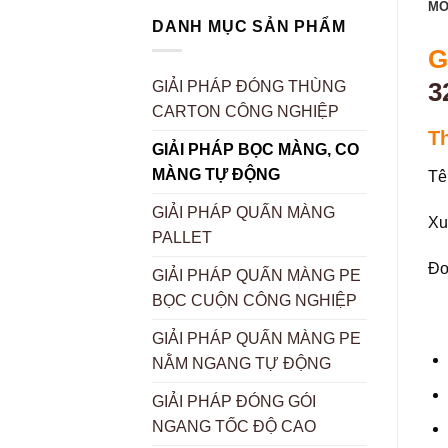
MÔ
DANH MỤC SẢN PHẨM
G
3
GIẢI PHÁP ĐÓNG THÙNG
CARTON CÔNG NGHIỆP
T
GIẢI PHÁP BỌC MÀNG, CO
MÀNG TỰ ĐỘNG
Tê
GIẢI PHÁP QUẤN MÀNG
Xu
PALLET
Đơ
GIẢI PHÁP QUẤN MÀNG PE
BỌC CUỘN CÔNG NGHIỆP
GIẢI PHÁP QUẤN MÀNG PE
NẰM NGANG TỰ ĐỘNG
GIẢI PHÁP ĐÓNG GÓI
NGANG TỐC ĐỘ CAO