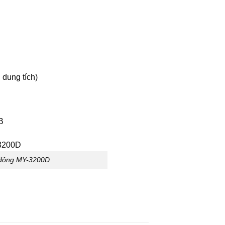
 dung tích)
ự động MY-3200D