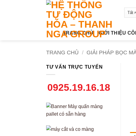
Bỏ
qua
nội
dung
TRANG CHỦ
GIỚI THIỆU C
TRANG CHỦ
/
GIẢI PHÁP BỌC M
TƯ VẤN TRỰC TUYẾN
0925.19.16.18