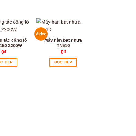
Video
Video
g tắc cống lò
Máy hàn bạt nhựa
150 2200W
TN510
0
₫
0
₫
C TIẾP
ĐỌC TIẾP
Máy bắt vít tự 
TB-01
0
₫
ĐỌC TIẾP