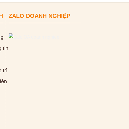
H
ZALO DOANH NGHIỆP
ng
 tin
 trì
tiền