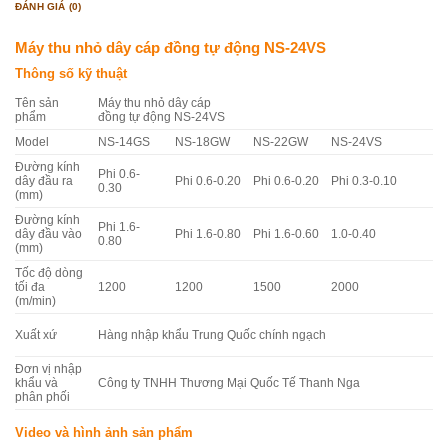
ĐÁNH GIÁ (0)
Máy thu nhỏ dây cáp đồng tự động NS-24VS
Thông số kỹ thuật
Tên sản
Máy thu nhỏ dây cáp
phẩm
đồng tự động NS-24VS
Model
NS-14GS
NS-18GW
NS-22GW
NS-24VS
Đường kính
Phi 0.6-
dây đầu ra
Phi 0.6-0.20
Phi 0.6-0.20
Phi 0.3-0.10
0.30
(mm)
Đường kính
Phi 1.6-
dây đầu vào
Phi 1.6-0.80
Phi 1.6-0.60
1.0-0.40
0.80
(mm)
Tốc độ dòng
tối đa
1200
1200
1500
2000
(m/min)
Xuất xứ
Hàng nhập khẩu Trung Quốc chính ngạch
Đơn vị nhập
khẩu và
Công ty TNHH Thương Mại Quốc Tế Thanh Nga
phân phối
Video và hình ảnh sản phẩm