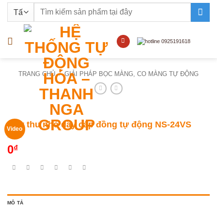
Bỏ
Tìm
qua
kiếm:
nội
dung
TRANG CHỦ
/
GIẢI PHÁP BỌC MÀNG, CO MÀNG TỰ ĐỘNG
Máy thu nhỏ dây cáp đồng tự động NS-24VS
Video
0
₫
MÔ TẢ