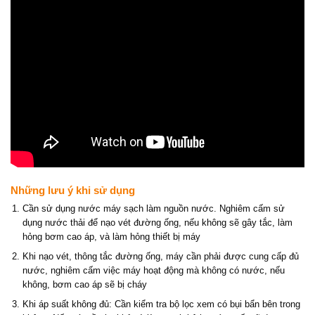
Những lưu ý khi sử dụng
Cần sử dụng nước máy sạch làm nguồn nước. Nghiêm cấm sử
dụng nước thải để nạo vét đường ống, nếu không sẽ gây tắc, làm
hỏng bơm cao áp, và làm hỏng thiết bị máy
Khi nạo vét, thông tắc đường ống, máy cần phải được cung cấp đủ
nước, nghiêm cấm việc máy hoạt động mà không có nước, nếu
không, bơm cao áp sẽ bị cháy
Khi áp suất không đủ: Cần kiểm tra bộ lọc xem có bụi bẩn bên trong