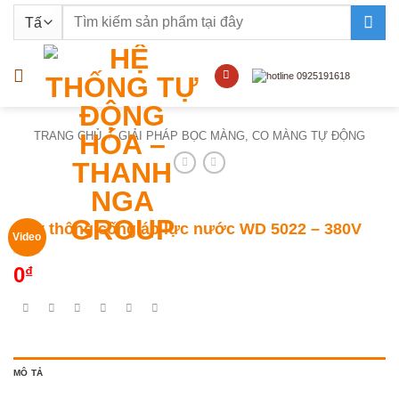
Bỏ
Tìm
qua
kiếm:
nội
dung
TRANG CHỦ
/
GIẢI PHÁP BỌC MÀNG, CO MÀNG TỰ ĐỘNG
Máy thông cống áp lực nước WD 5022 – 380V
Video
0
₫
MÔ TẢ