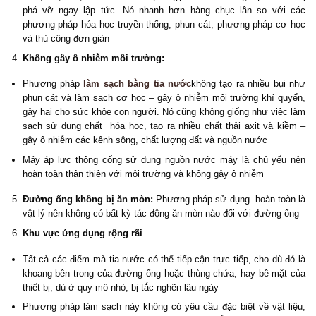
phá vỡ ngay lập tức. Nó nhanh hơn hàng chục lần so với các
phương pháp hóa học truyền thống, phun cát, phương pháp cơ học
và thủ công đơn giản
Không gây ô nhiễm môi trường:
Phương pháp
làm sạch bằng tia nước
không tạo ra nhiều bụi như
phun cát và làm sạch cơ học – gây ô nhiễm môi trường khí quyển,
gây hại cho sức khỏe con người. Nó cũng không giống như việc làm
sạch sử dụng chất hóa học, tạo ra nhiều chất thải axit và kiềm –
gây ô nhiễm các kênh sông, chất lượng đất và nguồn nước
Máy áp lực thông cống sử dụng nguồn nước máy là chủ yếu nên
hoàn toàn thân thiện với môi trường và không gây ô nhiễm
Đường ống không bị ăn mòn:
Phương pháp sử dụng hoàn toàn là
vật lý nên không có bất kỳ tác động ăn mòn nào đối với đường ống
Khu vực ứng dụng rộng rãi
Tất cả các điểm mà tia nước có thể tiếp cận trực tiếp, cho dù đó là
khoang bên trong của đường ống hoặc thùng chứa, hay bề mặt của
thiết bị, dù ở quy mô nhỏ, bị tắc nghẽn lâu ngày
Phương pháp làm sạch này không có yêu cầu đặc biệt về vật liệu,