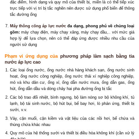
đặc điểm, hình dạng và quy mô của thiết bị, miễn là có thể tiếp xúc
trực tiếp với vị trí bị tắc nghẽn nên được sử dụng phổ biến để thông
tắc đường ống
Máy thông cống áp lực nước
đa dạng, phong phú về chủng loại
gồm:
máy chạy điện, máy chạy xăng, máy chạy dầu,.. với mức giá
hợp lý để lựa chọn, nên có thể đáp ứng được nhiều nhu cầu của
người sử dụng
Phạm vi ứng dụng của
phương pháp làm sạch bằng tia
nước áp lực cao
Các loại ống nước, ống nước nhà hàng khách sạn, ống nước sinh
hoạt, ống nước công nghiệp, ống nước thải xí nghiệp công nghiệp,
mỏ và khu dân cư, ống xỉ, ống dẫn nước mưa, ống dẫn gas, ống
hút, ống dẫn dầu và dòng chảy hai pha đường ống bị tắc
Các bộ trao đổi nhiệt, bình ngưng, bộ làm nóng sơ bộ không khí, tủ
lạnh, bộ tái sinh nước, bộ hút bụi, bể bay hơi, lò phản ứng, thiết bị
sưởi, v.v.
Vảy, cặn muối, cặn kiềm và vật liệu của các nồi hơi, bể chứa và
thùng chứa khác nhau
Quy mô của hệ thống sưởi và thiết bị điều hòa không khí (cần xử lý