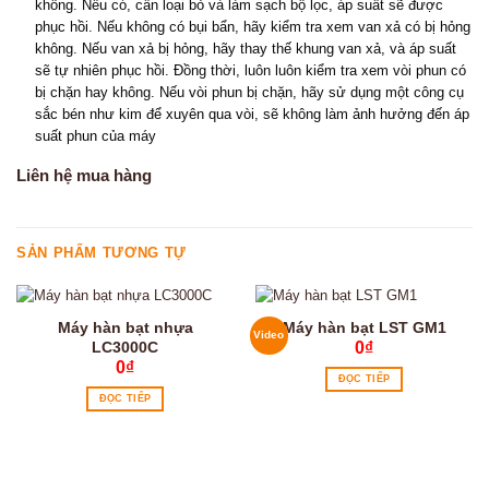
không. Nếu có, cần loại bỏ và làm sạch bộ lọc, áp suất sẽ được
phục hồi. Nếu không có bụi bẩn, hãy kiểm tra xem van xả có bị hỏng
không. Nếu van xả bị hỏng, hãy thay thế khung van xả, và áp suất
sẽ tự nhiên phục hồi. Đồng thời, luôn luôn kiểm tra xem vòi phun có
bị chặn hay không. Nếu vòi phun bị chặn, hãy sử dụng một công cụ
sắc bén như kim để xuyên qua vòi, sẽ không làm ảnh hưởng đến áp
suất phun của máy
Liên hệ mua hàng
SẢN PHẨM TƯƠNG TỰ
Máy hàn bạt nhựa
Máy hàn bạt LST GM1
Video
LC3000C
0
₫
0
₫
ĐỌC TIẾP
ĐỌC TIẾP