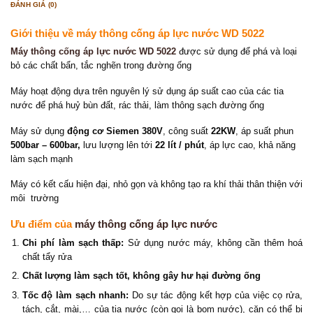
ĐÁNH GIÁ (0)
Giới thiệu về máy thông cống áp lực nước WD 5022
Máy thông cống áp lực nước WD 5022
được sử dụng để phá và loại
bỏ các chất bẩn, tắc nghẽn trong đường ống
Máy hoạt động dựa trên nguyên lý sử dụng áp suất cao của các tia
nước để phá huỷ bùn đất, rác thải, làm thông sạch đường ống
Máy sử dụng
động cơ Siemen 380V
, công suất
22KW
, áp suất phun
500bar – 600bar,
lưu lượng lên tới
22 lít / phút
, áp lực cao, khả năng
làm sạch mạnh
Máy có kết cấu hiện đại, nhỏ gọn và không tạo ra khí thải thân thiện với
môi trường
Ưu điểm của
máy thông cống áp lực nước
Chi phí làm sạch thấp:
Sử dụng nước máy, không cần thêm hoá
chất tẩy rửa
Chất lượng làm sạch tốt, không gây hư hại đường ống
Tốc độ làm sạch nhanh:
Do sự tác động kết hợp của việc cọ rửa,
tách, cắt, mài,… của tia nước (còn gọi là bom nước), cặn có thể bị