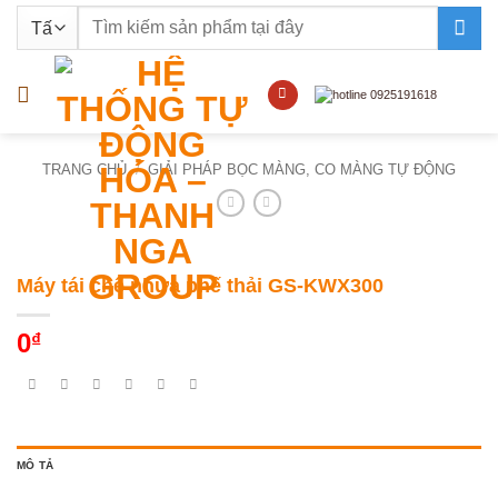
Bỏ
Tìm
qua
kiếm:
nội
dung
TRANG CHỦ
/
GIẢI PHÁP BỌC MÀNG, CO MÀNG TỰ ĐỘNG
Máy tái chế nhựa phế thải GS-KWX300
0
₫
MÔ TẢ