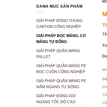
MÔ
DANH MỤC SẢN PHẨM
M
GIẢI PHÁP ĐÓNG THÙNG
T
CARTON CÔNG NGHIỆP
Tê
GIẢI PHÁP BỌC MÀNG, CO
MÀNG TỰ ĐỘNG
Xu
GIẢI PHÁP QUẤN MÀNG
Đơ
PALLET
GIẢI PHÁP QUẤN MÀNG PE
MO
BỌC CUỘN CÔNG NGHIỆP
ĐI
GIẢI PHÁP QUẤN MÀNG PE
NẰM NGANG TỰ ĐỘNG
CH
TỔ
GIẢI PHÁP ĐÓNG GÓI
NGANG TỐC ĐỘ CAO
CÔ