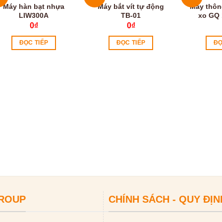
Máy hàn bạt nhựa
Máy bắt vít tự động
Máy thôn
LIW300A
TB-01
xo GQ 
0
₫
0
₫
ĐỌC TIẾP
ĐỌC TIẾP
ĐỌ
GROUP
CHÍNH SÁCH - QUY ĐỊN