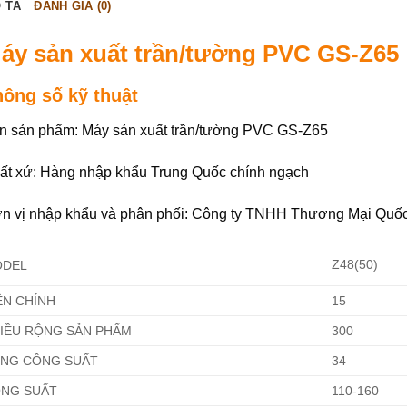
 TẢ
ĐÁNH GIÁ (0)
áy sản xuất trần/tường PVC GS-Z65
hông số kỹ thuật
n sản phẩm: Máy sản xuất trần/tường PVC GS-Z65
ất xứ: Hàng nhập khẩu Trung Quốc chính ngạch
n vị nhập khẩu và phân phối: Công ty TNHH Thương Mại Quố
Z48(50)
DEL
ỆN CHÍNH
15
IỀU RỘNG SẢN PHẨM
300
NG CÔNG SUẤT
34
NG SUẤT
110-160