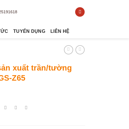
TỨC
TUYỂN DỤNG
LIÊN HỆ
ản xuất trần/tường
GS-Z65