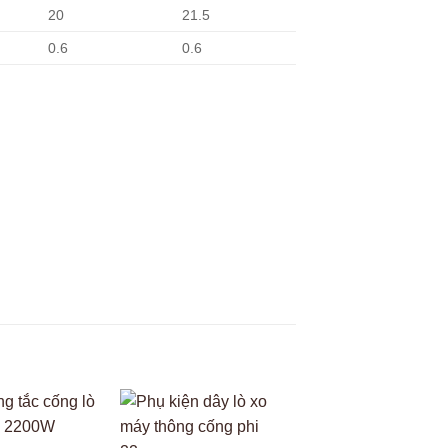
20
21.5
0.6
0.6