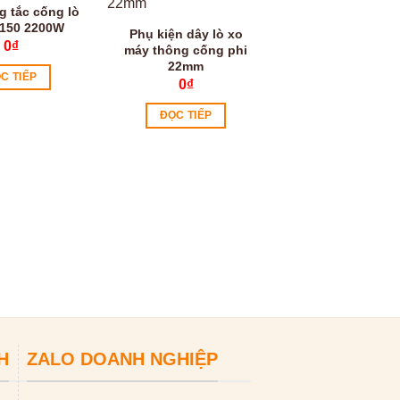
g tắc cống lò
150 2200W
Phụ kiện dây lò xo
0
₫
máy thông cống phi
22mm
C TIẾP
0
₫
ĐỌC TIẾP
Máy thông cống 
GQ-80 550W
0
₫
ĐỌC TIẾP
H
ZALO DOANH NGHIỆP