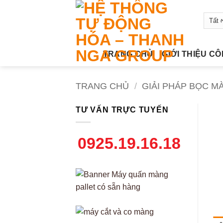
Bỏ
qua
nội
dung
TRANG CHỦ
GIỚI THIỆU C
TRANG CHỦ
/
GIẢI PHÁP BỌC M
TƯ VẤN TRỰC TUYẾN
0925.19.16.18