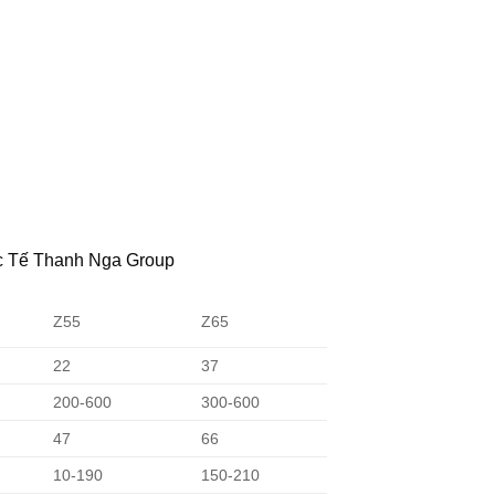
c Tế Thanh Nga Group
Z55
Z65
22
37
200-600
300-600
47
66
10-190
150-210