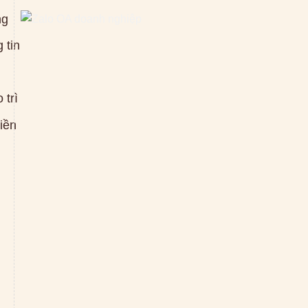
ng
 tin
 trì
tiền