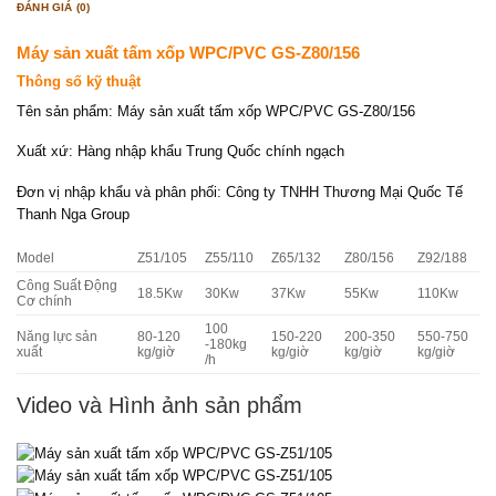
ĐÁNH GIÁ (0)
Máy sản xuất tấm xốp WPC/PVC GS-Z80/156
Thông số kỹ thuật
Tên sản phẩm: Máy sản xuất tấm xốp WPC/PVC GS-Z80/156
Xuất xứ: Hàng nhập khẩu Trung Quốc chính ngạch
Đơn vị nhập khẩu và phân phối: Công ty TNHH Thương Mại Quốc Tế
Thanh Nga Group
Model
Z51/105
Z55/110
Z65/132
Z80/156
Z92/188
Công Suất Động
18.5Kw
30Kw
37Kw
55Kw
110Kw
Cơ chính
100
Năng lực sản
80-120
150-220
200-350
550-750
-180kg
xuất
kg/giờ
kg/giờ
kg/giờ
kg/giờ
/h
Video và Hình ảnh sản phẩm