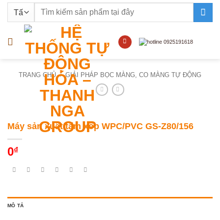
Bỏ
Tìm
qua
kiếm:
nội
dung
TRANG CHỦ
/
GIẢI PHÁP BỌC MÀNG, CO MÀNG TỰ ĐỘNG
Máy sản xuất tấm xốp WPC/PVC GS-Z80/156
0
₫
MÔ TẢ