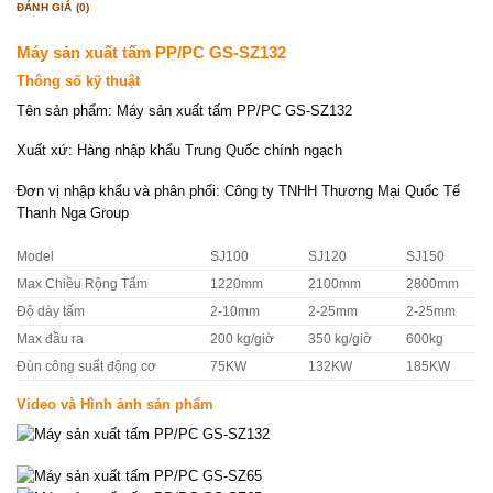
ĐÁNH GIÁ (0)
Máy sản xuất tấm PP/PC GS-SZ132
Thông số kỹ thuật
Tên sản phẩm: Máy sản xuất tấm PP/PC GS-SZ132
Xuất xứ: Hàng nhập khẩu Trung Quốc chính ngạch
Đơn vị nhập khẩu và phân phối: Công ty TNHH Thương Mại Quốc Tế
Thanh Nga Group
Model
SJ100
SJ120
SJ150
Max Chiều Rộng Tấm
1220mm
2100mm
2800mm
Độ dày tấm
2-10mm
2-25mm
2-25mm
Max đầu ra
200 kg/giờ
350 kg/giờ
600kg
Đùn công suất động cơ
75KW
132KW
185KW
Video và Hình ảnh sản phẩm