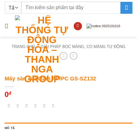
Bỏ
Tìm
qua
kiếm:
nội
dung
TRANG CHỦ
/
GIẢI PHÁP BỌC MÀNG, CO MÀNG TỰ ĐỘNG
Máy sản xuất tấm PP/PC GS-SZ132
0
₫
MÔ TẢ