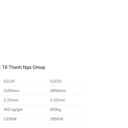
c Tế Thanh Nga Group
SJ120
SJ150
2100mm
2800mm
2-25mm
2-25mm
350 kg/giờ
600kg
132KW
185KW