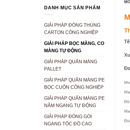
MÔ
DANH MỤC SẢN PHẨM
M
GIẢI PHÁP ĐÓNG THÙNG
T
CARTON CÔNG NGHIỆP
Tê
GIẢI PHÁP BỌC MÀNG, CO
MÀNG TỰ ĐỘNG
Xu
GIẢI PHÁP QUẤN MÀNG
Đơ
PALLET
GIẢI PHÁP QUẤN MÀNG PE
Mo
BỌC CUỘN CÔNG NGHIỆP
Ma
GIẢI PHÁP QUẤN MÀNG PE
Độ
NẰM NGANG TỰ ĐỘNG
Ma
GIẢI PHÁP ĐÓNG GÓI
Đù
NGANG TỐC ĐỘ CAO