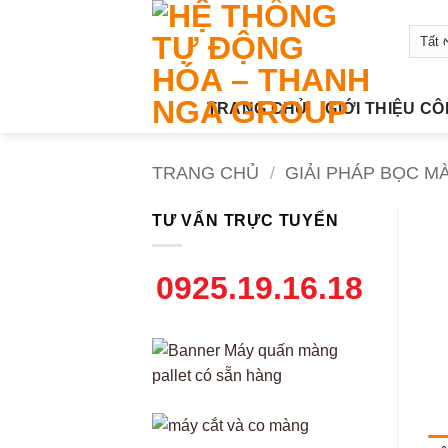
Bỏ
qua
nội
dung
TRANG CHỦ
GIỚI THIỆU C
TRANG CHỦ
/
GIẢI PHÁP BỌC M
TƯ VẤN TRỰC TUYẾN
0925.19.16.18