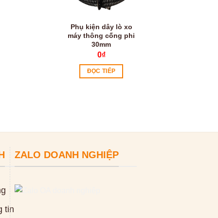
Phụ kiện dây lò xo
Máy bóc vỏ dây 
máy thông cống phi
FG 12
30mm
0
₫
0
₫
ĐỌC TIẾP
ĐỌC TIẾP
H
ZALO DOANH NGHIỆP
ng
 tin