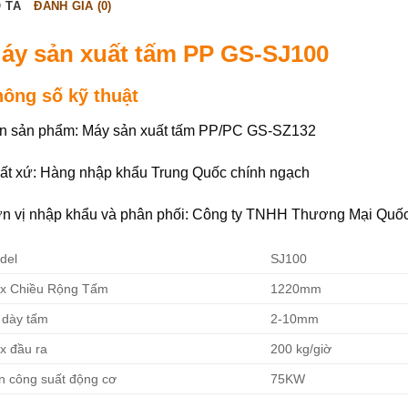
 TẢ
ĐÁNH GIÁ (0)
áy sản xuất tấm PP GS-SJ100
hông số kỹ thuật
n sản phẩm: Máy sản xuất tấm PP/PC GS-SZ132
ất xứ: Hàng nhập khẩu Trung Quốc chính ngạch
n vị nhập khẩu và phân phối: Công ty TNHH Thương Mại Quố
del
SJ100
x Chiều Rộng Tấm
1220mm
 dày tấm
2-10mm
x đầu ra
200 kg/giờ
n công suất động cơ
75KW