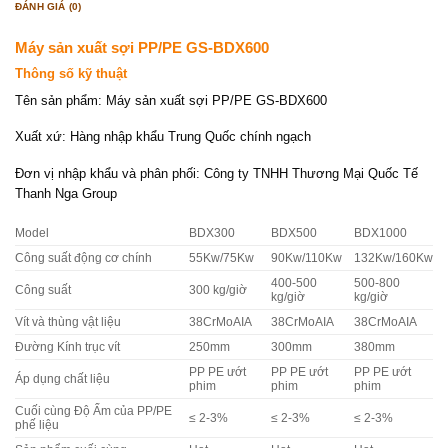
ĐÁNH GIÁ (0)
Máy sản xuất sợi PP/PE GS-BDX600
Thông số kỹ thuật
Tên sản phẩm: Máy sản xuất sợi PP/PE GS-BDX600
Xuất xứ: Hàng nhập khẩu Trung Quốc chính ngạch
Đơn vị nhập khẩu và phân phối: Công ty TNHH Thương Mại Quốc Tế
Thanh Nga Group
Model
BDX300
BDX500
BDX1000
Công suất động cơ chính
55Kw/75Kw
90Kw/110Kw
132Kw/160Kw
400-500
500-800
Công suất
300 kg/giờ
kg/giờ
kg/giờ
Vít và thùng vật liệu
38CrMoAIA
38CrMoAIA
38CrMoAIA
Đường Kính trục vít
250mm
300mm
380mm
PP PE ướt
PP PE ướt
PP PE ướt
Áp dụng chất liệu
phim
phim
phim
Cuối cùng Độ Ẩm của PP/PE
≤ 2-3%
≤ 2-3%
≤ 2-3%
phế liệu