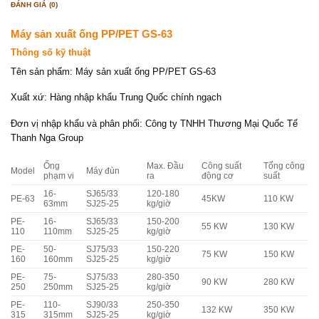
ĐÁNH GIÁ (0)
Máy sản xuất ống PP/PET GS-63
Thông số kỹ thuật
Tên sản phẩm: Máy sản xuất ống PP/PET GS-63
Xuất xứ: Hàng nhập khẩu Trung Quốc chính ngạch
Đơn vị nhập khẩu và phân phối: Công ty TNHH Thương Mại Quốc Tế
Thanh Nga Group
Ống
Max. Đầu
Công suất
Tổng công
Model
Máy đùn
phạm vi
ra
động cơ
suất
16-
SJ65/33
120-180
PE-63
45KW
110 KW
63mm
SJ25-25
kg/giờ
PE-
16-
SJ65/33
150-200
55 KW
130 KW
110
110mm
SJ25-25
kg/giờ
PE-
50-
SJ75/33
150-220
75 KW
150 KW
160
160mm
SJ25-25
kg/giờ
PE-
75-
SJ75/33
280-350
90 KW
280 KW
250
250mm
SJ25-25
kg/giờ
PE-
110-
SJ90/33
250-350
132 KW
350 KW
315
315mm
SJ25-25
kg/giờ