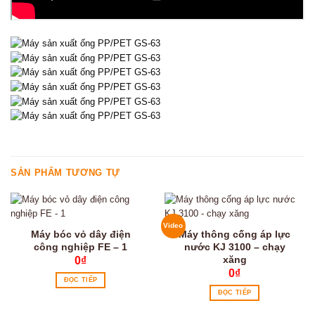
SẢN PHẨM TƯƠNG TỰ
Video
Máy bóc vỏ dây điện
Máy thông cống áp lực
công nghiệp FE – 1
nước KJ 3100 – chạy
xăng
0
₫
0
₫
ĐỌC TIẾP
ĐỌC TIẾP