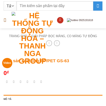
Bỏ
Tìm
qua
kiếm:
nội
dung
TRANG CHỦ
/
GIẢI PHÁP BỌC MÀNG, CO MÀNG TỰ ĐỘNG
Máy sản xuất ống PP/PET GS-63
Video
0
₫
MÔ TẢ