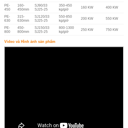
PE-
160-
SJ90/33
350-450
160 KW
400 KW
450
450mm
SJ25-25
kg/giờ
PE-
315-
SJ120/33
550-850
200 KW
550 KW
630
630mm
SJ25-25
kg/giờ
PE-
450-
SJ150/33
800-1300
250 KW
750 KW
800
800mm
SJ25-25
kg/giờ
Video và Hình ảnh sản phẩm