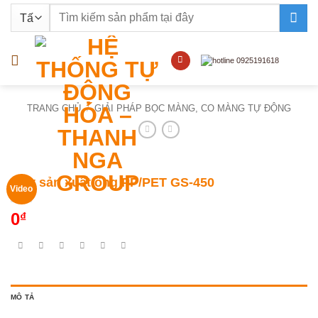
Bỏ
Tìm
qua
kiếm:
nội
dung
TRANG CHỦ
/
GIẢI PHÁP BỌC MÀNG, CO MÀNG TỰ ĐỘNG
Máy sản xuất ống PP/PET GS-450
Video
0
₫
MÔ TẢ