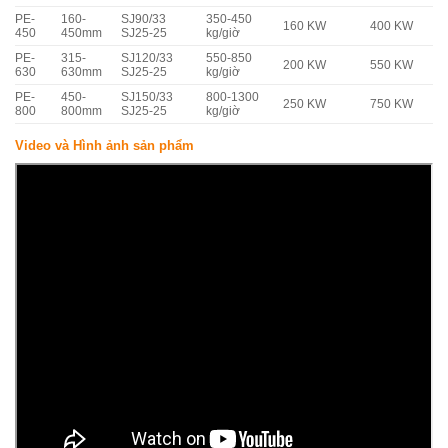
PE-
160-
SJ90/33
350-450
160 KW
400 KW
450
450mm
SJ25-25
kg/giờ
PE-
315-
SJ120/33
550-850
200 KW
550 KW
630
630mm
SJ25-25
kg/giờ
PE-
450-
SJ150/33
800-1300
250 KW
750 KW
800
800mm
SJ25-25
kg/giờ
Video và Hình ảnh sản phẩm