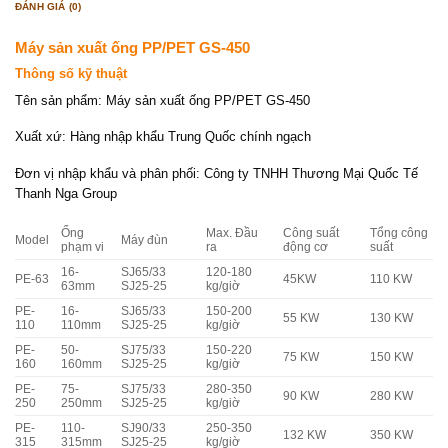
ĐÁNH GIÁ (0)
Máy sản xuất ống PP/PET GS-450
Thông số kỹ thuật
Tên sản phẩm: Máy sản xuất ống PP/PET GS-450
Xuất xứ: Hàng nhập khẩu Trung Quốc chính ngạch
Đơn vị nhập khẩu và phân phối: Công ty TNHH Thương Mại Quốc Tế
Thanh Nga Group
Ống
Max. Đầu
Công suất
Tổng công
Model
Máy đùn
phạm vi
ra
động cơ
suất
16-
SJ65/33
120-180
PE-63
45KW
110 KW
63mm
SJ25-25
kg/giờ
PE-
16-
SJ65/33
150-200
55 KW
130 KW
110
110mm
SJ25-25
kg/giờ
PE-
50-
SJ75/33
150-220
75 KW
150 KW
160
160mm
SJ25-25
kg/giờ
PE-
75-
SJ75/33
280-350
90 KW
280 KW
250
250mm
SJ25-25
kg/giờ
PE-
110-
SJ90/33
250-350
132 KW
350 KW
315
315mm
SJ25-25
kg/giờ