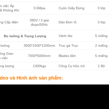
m việc Áp
0.6Mpa
Cuộn Giấy Đứng
3 lớp
ất Không Khí
380V / 3 giai
ng Cấp điện
Dán Đơn Vị
3 lớp
đoạn/50Hz
Vành đai
5 miếng
Đo lường & Trọng Lượng
 lường
3500*1500*1200mm
Trục gá Trục
2 miếng
ông Gian
7000*5000mm
Blades tắm
5 miếng
 việc
ọng lượng
1300kgs
Công Cụ hữu ích
1 Bộ
ideo và Hình ảnh sản phẩm: