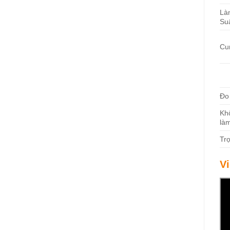
Là
Su
Cu
Đo
Kh
làm
Tr
V