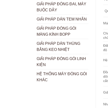
GIẢI PHÁP ĐÓNG ĐAI, MÁY
BUỘC DÂY
Q
GIẢI PHÁP DÁN TEM NHÃN
Má
GIẢI PHÁP ĐÓNG GÓI
Ch
MÀNG KÍNH BOPP
ch
GIẢI PHÁP DÁN THÙNG
Điề
BẰNG KEO NHIỆT
độ
GIẢI PHÁP ĐÓNG GÓI LINH
Hệ
KIỆN
Đồ
HỆ THỐNG MÁY ĐÓNG GÓI
dõi
KHÁC
cắt
Gi
Nh