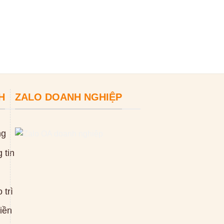
ĐỌC TIẾP
H
ZALO DOANH NGHIỆP
ng
 tin
 trì
tiền