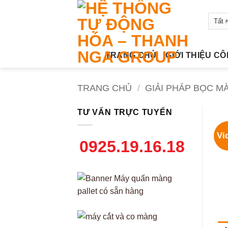
Bỏ
qua
nội
dung
TRANG CHỦ
GIỚI THIỆU C
TRANG CHỦ
/
GIẢI PHÁP BỌC M
TƯ VẤN TRỰC TUYẾN
Vi
0925.19.16.18