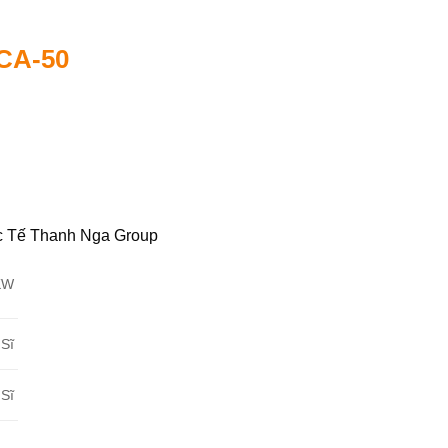
 CA-50
c Tế Thanh Nga Group
KW
Sĩ
Sĩ
h