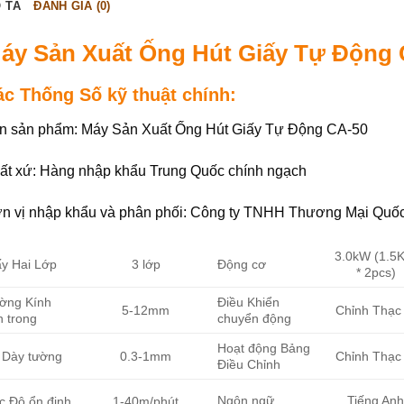
 TẢ
ĐÁNH GIÁ (0)
áy Sản Xuất Ống Hút Giấy Tự Động
ác Thống Số kỹ thuật chính:
n sản phẩm: Máy Sản Xuất Ống Hút Giấy Tự Động CA-50
ất xứ: Hàng nhập khẩu Trung Quốc chính ngạch
n vị nhập khẩu và phân phối: Công ty TNHH Thương Mại Quố
3.0kW (1.5
ấy Hai Lớp
3 lớp
Động cơ
* 2pcs)
ờng Kính
Điều Khiển
5-12mm
Chỉnh Thạc 
n trong
chuyển động
Hoạt động Bảng
 Dày tường
0.3-1mm
Chỉnh Thạc 
Điều Chỉnh
Ngôn ngữ
Tiếng An
c Độ ổn định
1-40m/phút