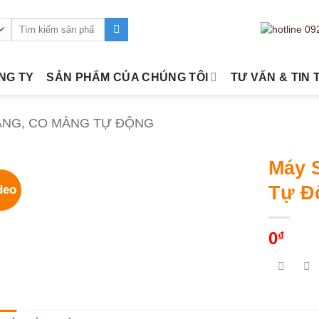
Tìm
kiếm:
ÔNG TY
SẢN PHẨM CỦA CHÚNG TÔI
TƯ VẤN & TIN 
ÀNG, CO MÀNG TỰ ĐỘNG
Máy 
Tự Đ
deo
0
₫