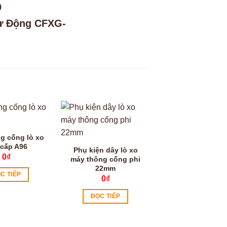
Video
g cống lò xo
 cấp A96
Phụ kiện dây lò xo
0
₫
máy thông cống phi
22mm
C TIẾP
0
₫
ĐỌC TIẾP
Máy hàn bạt LST
0
₫