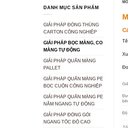
MÔ
DANH MỤC SẢN PHẨM
M
GIẢI PHÁP ĐÓNG THÙNG
C
CARTON CÔNG NGHIỆP
Tê
GIẢI PHÁP BỌC MÀNG, CO
MÀNG TỰ ĐỘNG
Xu
GIẢI PHÁP QUẤN MÀNG
Đơ
PALLET
GIẢI PHÁP QUẤN MÀNG PE
Gi
BỌC CUỘN CÔNG NGHIỆP
Đư
GIẢI PHÁP QUẤN MÀNG PE
bê
NẰM NGANG TỰ ĐỘNG
Độ
GIẢI PHÁP ĐÓNG GÓI
NGANG TỐC ĐỘ CAO
Tố