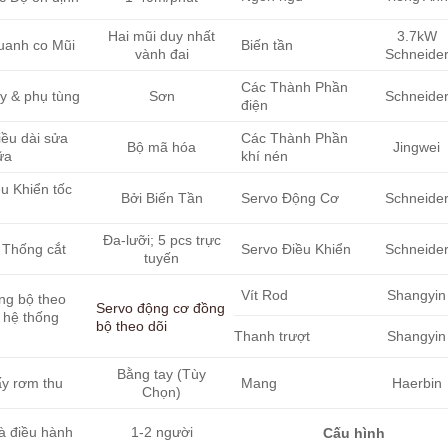
Hai mũi duy nhất
3.7kW
uanh co Mũi
Biến tần
vành đai
Schneide
Các Thành Phần
y & phụ tùng
Sơn
Schneide
điện
iều dài sửa
Các Thành Phần
Bộ mã hóa
Jingwei
ữa
khí nén
u Khiển tốc
Bởi Biến Tần
Servo Động Cơ
Schneide
Đa-lưỡi; 5 pcs trực
 Thống cắt
Servo Điều Khiển
Schneide
tuyến
Vít Rod
Shangyin
ng bộ theo
Servo động cơ đồng
 hệ thống
bộ theo dõi
Thanh trượt
Shangyin
Bằng tay (Tùy
ấy rơm thu
Mang
Haerbin
Chọn)
à điều hành
1-2 người
Cấu hình