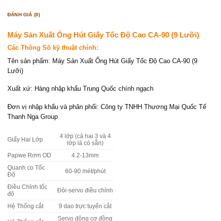
ĐÁNH GIÁ (0)
Máy Sản Xuất Ống Hút Giấy Tốc Độ Cao CA-90 (9 Lưỡi)
Các Thông Số kỹ thuật chính:
Tên sản phẩm: Máy Sản Xuất Ống Hút Giấy Tốc Độ Cao CA-90 (9
Lưỡi)
Xuất xứ: Hàng nhập khẩu Trung Quốc chính ngạch
Đơn vị nhập khẩu và phân phối: Công ty TNHH Thương Mại Quốc Tế
Thanh Nga Group
4 lớp (cả hai 3 và 4
Giấy Hai Lớp
lớp là có sẵn)
Papwe Rơm OD
4.2-13mm
Quanh co
Tốc
60-90 mét/phút
Độ
Điều Chỉnh tốc
Đôi-servo điều chỉnh
độ
Hệ Thống cắt
9 dao trực tuyến cắt
Servo động cơ đồng