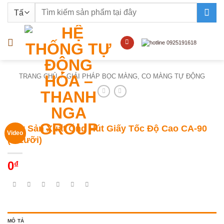
Bỏ
Tìm
qua
kiếm:
nội
dung
TRANG CHỦ
/
GIẢI PHÁP BỌC MÀNG, CO MÀNG TỰ ĐỘNG
Máy Sản Xuất Ống Hút Giấy Tốc Độ Cao CA-90
Video
(9 Lưỡi)
0
₫
MÔ TẢ