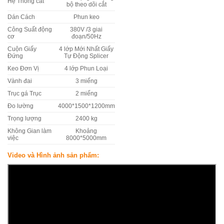
Hệ Thống cắt
bộ theo dõi cắt
Dán Cách
Phun keo
Công Suất động
380V /3 giai
cơ
đoạn/50Hz
Cuộn Giấy
4 lớp Mới Nhất Giấy
Đứng
Tự Động Splicer
Keo Đơn Vị
4 lớp Phun Loại
Vành đai
3 miếng
Trục gá Trục
2 miếng
Đo lường
4000*1500*1200mm
Trọng lượng
2400 kg
Không Gian làm
Khoảng
việc
8000*5000mm
Video và Hình ảnh sản phẩm: