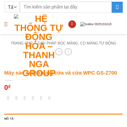
Bỏ
Tìm
qua
kiếm:
nội
dung
TRANG CHỦ
/
GIẢI PHÁP BỌC MÀNG, CO MÀNG TỰ ĐỘNG
Máy sản xuất khung cửa và cửa WPC GS-Z700
0
₫
MÔ TẢ