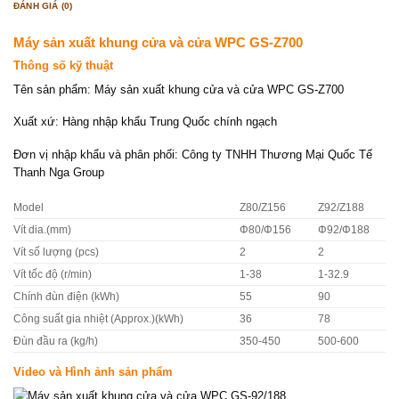
ĐÁNH GIÁ (0)
Máy sản xuất khung cửa và cửa WPC GS-Z700
Thông số kỹ thuật
Tên sản phẩm: Máy sản xuất khung cửa và cửa WPC GS-Z700
Xuất xứ: Hàng nhập khẩu Trung Quốc chính ngạch
Đơn vị nhập khẩu và phân phối: Công ty TNHH Thương Mại Quốc Tế
Thanh Nga Group
Model
Z80/Z156
Z92/Z188
Vít dia.(mm)
Φ80/Φ156
Φ92/Φ188
Vít số lượng (pcs)
2
2
Vít tốc độ (r/min)
1-38
1-32.9
Chính đùn điện (kWh)
55
90
Công suất gia nhiệt (Approx.)(kWh)
36
78
Đùn đầu ra (kg/h)
350-450
500-600
Video và Hình ảnh sản phẩm